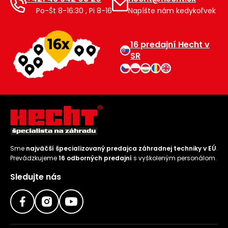
Po-Št 8-16:30 , Pi 8-16
Napíšte nám kedykoľvek
Príslušenstvo
16 predajní Hecht v
SR
Sme
najväčší špecializovaný predajca záhradnej techniky v EÚ
.
Prevádzkujeme
16 odborných predajní
s vyškoleným personálom.
Sledujte nás