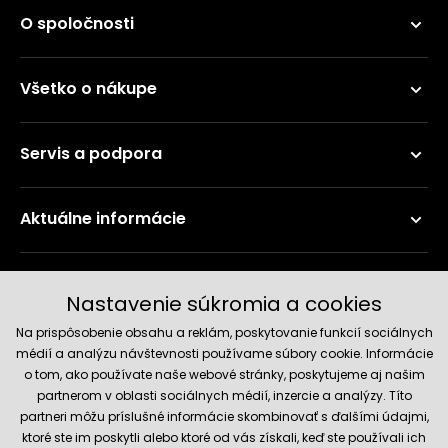
O spoločnosti
Všetko o nákupe
Servis a podpora
Aktuálne informácie
Doručenie a platobné metódy
Nastavenie súkromia a cookies
Na prispôsobenie obsahu a reklám, poskytovanie funkcií sociálnych
médií a analýzu návštevnosti používame súbory cookie. Informácie
o tom, ako používate naše webové stránky, poskytujeme aj našim
partnerom v oblasti sociálnych médií, inzercie a analýzy. Títo
partneri môžu príslušné informácie skombinovať s ďalšími údajmi,
ktoré ste im poskytli alebo ktoré od vás získali, keď ste používali ich