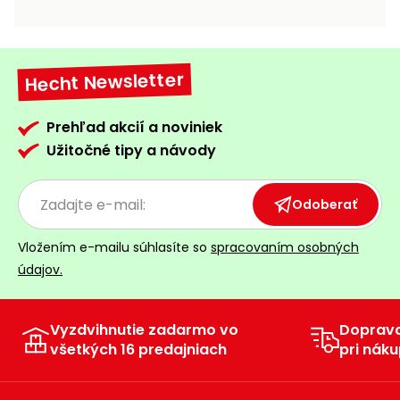
vozíky
Navijaky
Čerpadlá
a
Hecht Newsletter
Príslušenstvo
vodárne
Vysokotlakové
Prehľad akcií a noviniek
Bagre
umývačky
Užitočné tipy a návody
Zametacie
stroje
Odoberať
Snežné
Vložením e-mailu súhlasíte so
spracovaním osobných
frézy
údajov.
Odhŕňače
a lopaty
na sneh
Vyzdvihnutie zadarmo vo
Doprav
všetkých 16 predajniach
pri náku
Postrekovače
a rosiče