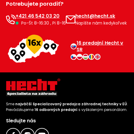
Potrebujete poradiť?
Príslušenstvo
+421 46 542 03 20
hecht@hecht.sk
Po-Št 8-16:30 , Pi 8-16
Napíšte nám kedykoľvek
16 predajní Hecht v
SR
Sme
najväčší špecializovaný predajca záhradnej techniky v EÚ
.
Prevádzkujeme
16 odborných predajní
s vyškoleným personálom.
Sledujte nás