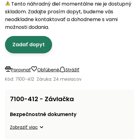
úložné
vozidlá
Ochrana
Štiepačky
Tento náhradný diel momentálne nie je dostupný
stoly
obrubníky
Vidly
boxy
rastlín
Náhradné
dreva
skladom. Zadajte prosím dopyt, budeme vás
Príslušenstvo
Seniorské
nože
Vibračné
Tieniace
neodkladne kontaktovať a dohodneme s vami
vozíky
Záhradné
Drviče
dosky
textílie
možnosti dodania.
koše
vetiev
Prilby
Odpudzovače
Transportéry
Zadať dopyt
Krhly
a pasce
Špalíkovače
Rezačky
Doplnky
Fukáre a
na
vysávače
Porovnať
Obľúbené
Strážiť
betón
na lístie
Kód: 7100-412
Záruka: 24 mesiacov
Meracie
Záhradné
prístroje
vozíky
7100-412 - Závlačka
Nabíjačky
autobatérií
Fúriky
Bezpečnostné dokumenty
Vykurovanie
Zobraziť viac
Rozmetadlá
a posypové