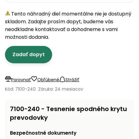
úložné
vozidlá
Ochrana
Štiepačky
stoly
obrubníky
Vidly
boxy
rastlín
Náhradné
dreva
Tento náhradný diel momentálne nie je dostupný
Príslušenstvo
Seniorské
nože
Vibračné
Tieniace
vozíky
skladom. Zadajte prosím dopyt, budeme vás
Záhradné
Drviče
dosky
textílie
koše
neodkladne kontaktovať a dohodneme s vami
vetiev
možnosti dodania.
Prilby
Odpudzovače
Transportéry
Krhly
a pasce
Špalíkovače
Zadať dopyt
Rezačky
Doplnky
Fukáre a
na
vysávače
betón
na lístie
Porovnať
Obľúbené
Strážiť
Meracie
Záhradné
Kód: 7100-240
Záruka: 24 mesiacov
prístroje
vozíky
Nabíjačky
7100-240 - Tesnenie spodného krytu
autobatérií
Fúriky
prevodovky
Vykurovanie
Rozmetadlá
Bezpečnostné dokumenty
a posypové