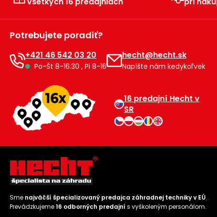
všetkých 16 predajniach
pri náku
Príslušenstvo
Potrebujete poradiť?
+421 46 542 03 20
hecht@hecht.sk
Po-Št 8-16:30 , Pi 8-16
Napíšte nám kedykoľvek
16 predajní Hecht v
SR
Sme
najväčší špecializovaný predajca záhradnej techniky v EÚ
.
Prevádzkujeme
16 odborných predajní
s vyškoleným personálom.