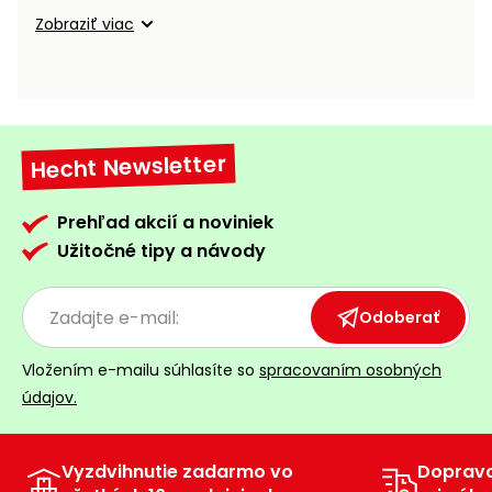
vozíky
Navijaky
Zobraziť viac
Čerpadlá
a
Príslušenstvo
vodárne
Vysokotlakové
Hecht Newsletter
Bagre
umývačky
Zametacie
Prehľad akcií a noviniek
stroje
Užitočné tipy a návody
Snežné
frézy
Odoberať
Odhŕňače
Vložením e-mailu súhlasíte so
spracovaním osobných
a lopaty
údajov.
na sneh
Postrekovače
a rosiče
Vyzdvihnutie zadarmo vo
Doprav