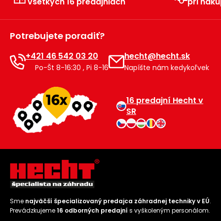
všetkých 16 predajniach
pri náku
Príslušenstvo
Potrebujete poradiť?
+421 46 542 03 20
hecht@hecht.sk
Po-Št 8-16:30 , Pi 8-16
Napíšte nám kedykoľvek
16 predajní Hecht v
SR
Sme
najväčší špecializovaný predajca záhradnej techniky v EÚ
.
Prevádzkujeme
16 odborných predajní
s vyškoleným personálom.