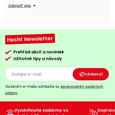
vozíky
Navijaky
Zobraziť viac
Čerpadlá
a
Príslušenstvo
vodárne
Vysokotlakové
Hecht Newsletter
Bagre
umývačky
Zametacie
Prehľad akcií a noviniek
stroje
Užitočné tipy a návody
Snežné
frézy
Odoberať
Odhŕňače
Vložením e-mailu súhlasíte so
spracovaním osobných
a lopaty
údajov.
na sneh
Postrekovače
a rosiče
Vyzdvihnutie zadarmo vo
Doprav