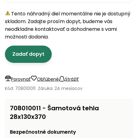
úložné
vozidlá
Ochrana
Štiepačky
stoly
obrubníky
Vidly
boxy
rastlín
Náhradné
dreva
Tento náhradný diel momentálne nie je dostupný
Príslušenstvo
Seniorské
nože
Vibračné
Tieniace
vozíky
skladom. Zadajte prosím dopyt, budeme vás
Záhradné
Drviče
dosky
textílie
koše
neodkladne kontaktovať a dohodneme s vami
vetiev
možnosti dodania.
Prilby
Odpudzovače
Transportéry
Krhly
a pasce
Špalíkovače
Zadať dopyt
Rezačky
Doplnky
Fukáre a
na
vysávače
betón
na lístie
Porovnať
Obľúbené
Strážiť
Meracie
Záhradné
Kód: 708010011
Záruka: 24 mesiacov
prístroje
vozíky
Nabíjačky
708010011 - Šamotová tehla
autobatérií
Fúriky
28x130x370
Vykurovanie
Rozmetadlá
Bezpečnostné dokumenty
a posypové