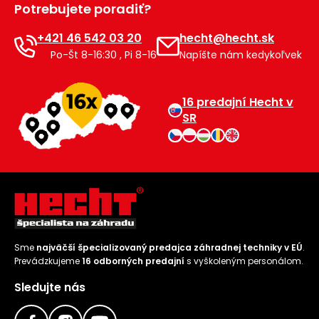
Potrebujete poradiť?
Príslušenstvo
+421 46 542 03 20
hecht@hecht.sk
Po-Št 8-16:30 , Pi 8-16
Napíšte nám kedykoľvek
16 predajní Hecht v
SR
Sme
najväčší špecializovaný predajca záhradnej techniky v EÚ
.
Prevádzkujeme
16 odborných predajní
s vyškoleným personálom.
Sledujte nás