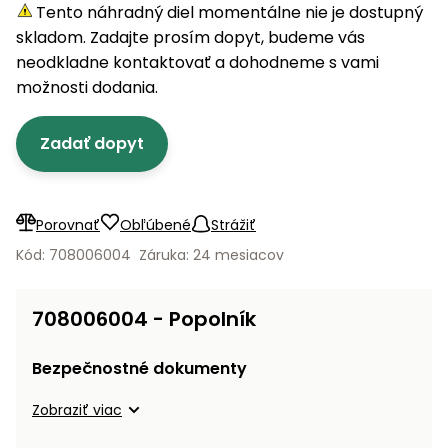
úložné
vozidlá
Ochrana
Štiepačky
Tento náhradný diel momentálne nie je dostupný
stoly
obrubníky
Vidly
boxy
rastlín
Náhradné
dreva
skladom. Zadajte prosím dopyt, budeme vás
Príslušenstvo
Seniorské
nože
Vibračné
Tieniace
neodkladne kontaktovať a dohodneme s vami
vozíky
Záhradné
Drviče
dosky
textílie
možnosti dodania.
koše
vetiev
Prilby
Odpudzovače
Transportéry
Zadať dopyt
Krhly
a pasce
Špalíkovače
Rezačky
Doplnky
Fukáre a
na
vysávače
Porovnať
Obľúbené
Strážiť
betón
na lístie
Kód: 708006004
Záruka: 24 mesiacov
Meracie
Záhradné
prístroje
vozíky
708006004 - Popolník
Nabíjačky
autobatérií
Fúriky
Bezpečnostné dokumenty
Vykurovanie
Zobraziť viac
Rozmetadlá
a posypové