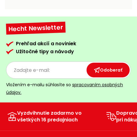
vozíky
Navijaky
Čerpadlá
a
Hecht Newsletter
Príslušenstvo
vodárne
Vysokotlakové
Prehľad akcií a noviniek
Bagre
umývačky
Užitočné tipy a návody
Zametacie
stroje
Odoberať
Snežné
Vložením e-mailu súhlasíte so
spracovaním osobných
frézy
údajov.
Odhŕňače
a lopaty
na sneh
Vyzdvihnutie zadarmo vo
Doprav
všetkých 16 predajniach
pri náku
Postrekovače
a rosiče