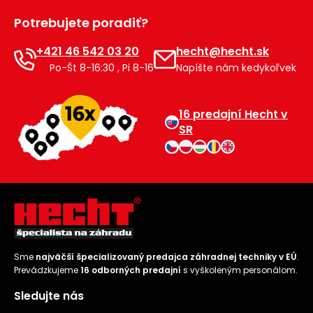
Príslušenstvo
Potrebujete poradiť?
+421 46 542 03 20
hecht@hecht.sk
Po-Št 8-16:30 , Pi 8-16
Napíšte nám kedykoľvek
16 predajní Hecht v
SR
Sme
najväčší špecializovaný predajca záhradnej techniky v EÚ
.
Prevádzkujeme
16 odborných predajní
s vyškoleným personálom.
Sledujte nás