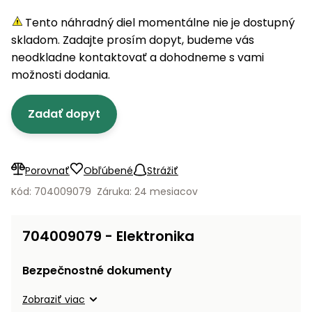
úložné
vozidlá
Ochrana
Štiepačky
stoly
obrubníky
Vidly
boxy
rastlín
Náhradné
Tento náhradný diel momentálne nie je dostupný
dreva
Príslušenstvo
Seniorské
nože
skladom. Zadajte prosím dopyt, budeme vás
Vibračné
Tieniace
vozíky
Záhradné
Drviče
dosky
neodkladne kontaktovať a dohodneme s vami
textílie
koše
vetiev
možnosti dodania.
Prilby
Odpudzovače
Transportéry
Krhly
a pasce
Špalíkovače
Zadať dopyt
Rezačky
Doplnky
Fukáre a
na
vysávače
betón
Porovnať
Obľúbené
Strážiť
na lístie
Meracie
Kód: 704009079
Záruka: 24 mesiacov
Záhradné
prístroje
vozíky
Nabíjačky
704009079 - Elektronika
autobatérií
Fúriky
Bezpečnostné dokumenty
Vykurovanie
Rozmetadlá
Zobraziť viac
a posypové