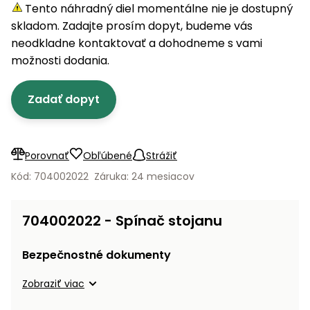
úložné
vozidlá
Ochrana
Štiepačky
Tento náhradný diel momentálne nie je dostupný
stoly
obrubníky
Vidly
boxy
rastlín
Náhradné
dreva
skladom. Zadajte prosím dopyt, budeme vás
Príslušenstvo
Seniorské
nože
Vibračné
Tieniace
neodkladne kontaktovať a dohodneme s vami
vozíky
Záhradné
Drviče
dosky
textílie
možnosti dodania.
koše
vetiev
Prilby
Odpudzovače
Transportéry
Zadať dopyt
Krhly
a pasce
Špalíkovače
Rezačky
Doplnky
Fukáre a
na
vysávače
Porovnať
Obľúbené
Strážiť
betón
na lístie
Kód: 704002022
Záruka: 24 mesiacov
Meracie
Záhradné
prístroje
vozíky
704002022 - Spínač stojanu
Nabíjačky
autobatérií
Fúriky
Bezpečnostné dokumenty
Vykurovanie
Zobraziť viac
Rozmetadlá
a posypové