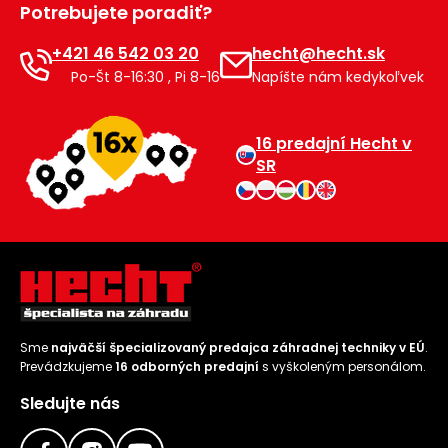
Potrebujete poradiť?
Príslušenstvo
+421 46 542 03 20
hecht@hecht.sk
Po-Št 8-16:30 , Pi 8-16
Napíšte nám kedykoľvek
16 predajní Hecht v
SR
Sme
najväčší špecializovaný predajca záhradnej techniky v EÚ
.
Prevádzkujeme
16 odborných predajní
s vyškoleným personálom.
Sledujte nás