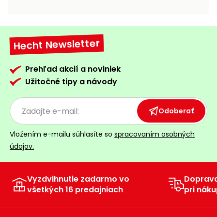
vozíky
Navijaky
Čerpadlá
a
Hecht Newsletter
Príslušenstvo
vodárne
Vysokotlakové
Prehľad akcií a noviniek
Bagre
umývačky
Užitočné tipy a návody
Zametacie
stroje
Odoberať
Snežné
Vložením e-mailu súhlasíte so
spracovaním osobných
frézy
údajov.
Odhŕňače
a lopaty
na sneh
Vyzdvihnutie zadarmo vo
Doprav
všetkých 16 predajniach
pri náku
Postrekovače
a rosiče