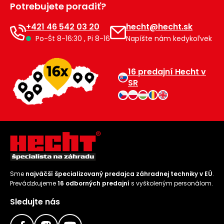
Potrebujete poradiť?
Príslušenstvo
+421 46 542 03 20
hecht@hecht.sk
Po-Št 8-16:30 , Pi 8-16
Napíšte nám kedykoľvek
16 predajní Hecht v
SR
Sme
najväčší špecializovaný predajca záhradnej techniky v EÚ
.
Prevádzkujeme
16 odborných predajní
s vyškoleným personálom.
Sledujte nás