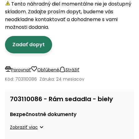
úložné
vozidlá
Ochrana
Štiepačky
Tento náhradný diel momentálne nie je dostupný
stoly
obrubníky
Vidly
boxy
rastlín
Náhradné
dreva
skladom. Zadajte prosím dopyt, budeme vás
Príslušenstvo
Seniorské
nože
Vibračné
Tieniace
neodkladne kontaktovať a dohodneme s vami
vozíky
Záhradné
Drviče
dosky
textílie
možnosti dodania.
koše
vetiev
Prilby
Odpudzovače
Transportéry
Zadať dopyt
Krhly
a pasce
Špalíkovače
Rezačky
Doplnky
Fukáre a
na
vysávače
Porovnať
Obľúbené
Strážiť
betón
na lístie
Kód: 703110086
Záruka: 24 mesiacov
Meracie
Záhradné
prístroje
vozíky
703110086 - Rám sedadla - biely
Nabíjačky
autobatérií
Fúriky
Bezpečnostné dokumenty
Vykurovanie
Zobraziť viac
Rozmetadlá
a posypové