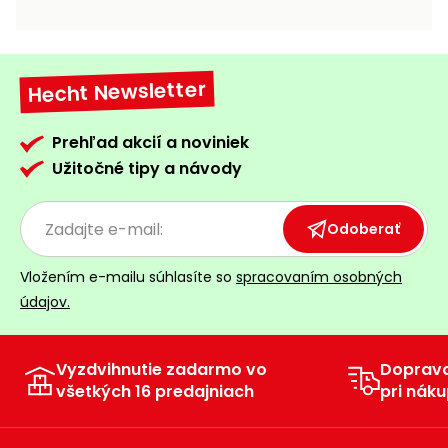
vozíky
Navijaky
Čerpadlá
a
Hecht Newsletter
Príslušenstvo
vodárne
Vysokotlakové
Prehľad akcií a noviniek
Bagre
umývačky
Užitočné tipy a návody
Zametacie
stroje
Odoberať
Snežné
Vložením e-mailu súhlasíte so
spracovaním osobných
frézy
údajov.
Odhŕňače
a lopaty
na sneh
Vyzdvihnutie zadarmo vo
Doprav
všetkých 16 predajniach
pri náku
Postrekovače
a rosiče