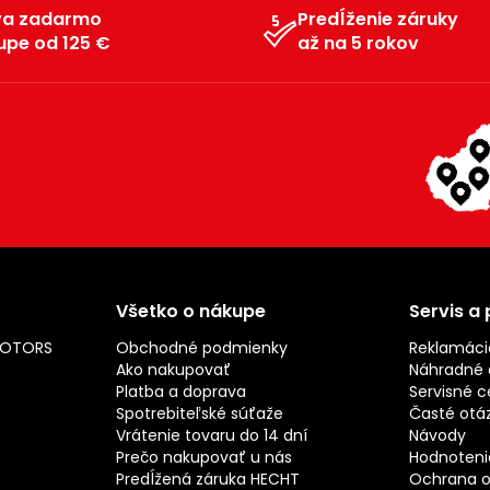
va zadarmo
Predĺženie záruky
upe od 125 €
až na 5 rokov
Všetko o nákupe
Servis a
MOTORS
Obchodné podmienky
Reklamáci
Ako nakupovať
Náhradné d
Platba a doprava
Servisné c
Spotrebiteľské súťaže
Časté otá
Vrátenie tovaru do 14 dní
Návody
Prečo nakupovať u nás
Hodnotenie
Predĺžená záruka HECHT
Ochrana o