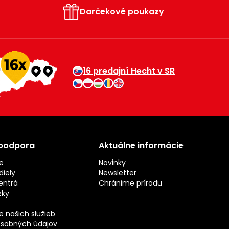
Darčekové poukazy
16 predajní Hecht v SR
 podpora
Aktuálne informácie
e
Novinky
iely
Newsletter
entrá
Chránime prírodu
zky
 našich služieb
sobných údajov