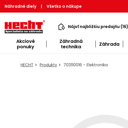
Náhradné diely
|
Všetko o nákupe
Nájsť najbližšiu predajňu (16
Akciové
Záhradná
Záhrada
ponuky
technika
HECHT
Produkty
703110016 - Elektronika