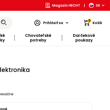
Magazín HECHT
|
SK
0
Prihlásiť sa
Košík
ské
Chovateľské
Darčekové
čky
potreby
poukazy
Elektronika
esačne
upné