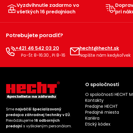
Vyzdvihnutie zadarmo vo
Dopra
všetkých 16 predajniach
pri nák
Potrebujete poradiť?
+421 46 542 03 20
hecht@hecht.sk
Po-Št 8-16:30 , Pi 8-16
Napíšte nám kedykoľvek
O spoločnosti
O spoločnosti HECHT 
Kontakty
Predajne HECHT
Sme
najväčší špecializovaný
Predajné miesta
predajca záhradnej techniky v EÚ
.
Kariéra
Prevádzkujeme
16 odborných
Etický kódex
predajní
s vyškoleným personálom.