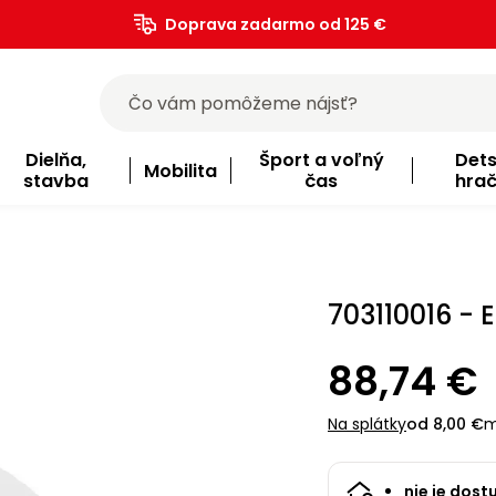
Doprava zadarmo od 125 €
)
Dielňa,
Šport a voľný
Det
Mobilita
stavba
čas
hra
703110016 - 
88,74 €
Na splátky
od 8,00 €
m
nie je dost