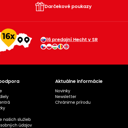
Darčekové poukazy
16 predajní Hecht v SR
 podpora
Aktuálne informácie
e
Novinky
iely
Newsletter
entrá
Chránime prírodu
zky
 našich služieb
sobných údajov