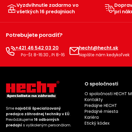
Vyzdvihnutie zadarmo vo
Dopra
všetkých 16 predajniach
pri nák
Potrebujete poradiť?
+421 46 542 03 20
hecht@hecht.sk
Po-Št 8-16:30 , Pi 8-16
Napíšte nám kedykoľvek
O spoločnosti
O spoločnosti HECHT 
Kontakty
Predajne HECHT
Sme
najväčší špecializovaný
Predajné miesta
predajca záhradnej techniky v EÚ
.
Kariéra
Prevádzkujeme
16 odborných
Etický kódex
predajní
s vyškoleným personálom.