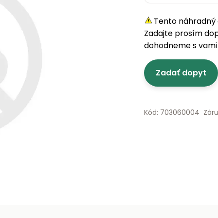
Tento náhradný d
Zadajte prosím do
dohodneme s vami 
Zadať dopyt
Kód: 703060004
Zár