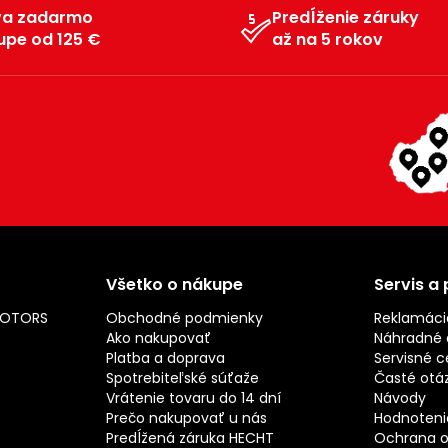
va zadarmo
Predĺženie záruky
upe od 125 €
až na 5 rokov
Všetko o nákupe
Servis a
MOTORS
Obchodné podmienky
Reklamáci
Ako nakupovať
Náhradné d
Platba a doprava
Servisné c
Spotrebiteľské súťaže
Časté otá
Vrátenie tovaru do 14 dní
Návody
Prečo nakupovať u nás
Hodnotenie
Predĺžená záruka HECHT
Ochrana o