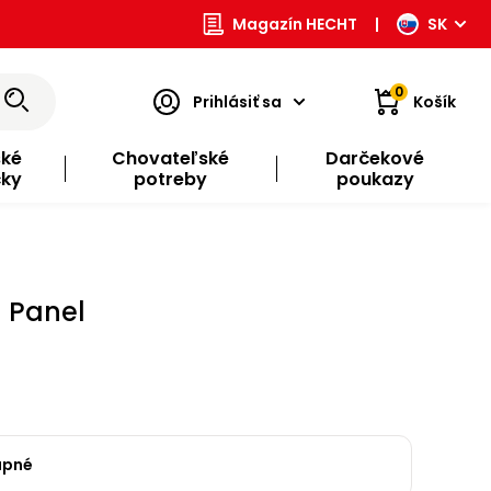
Magazín HECHT
|
SK
0
Prihlásiť sa
Košík
ské
Chovateľské
Darčekové
čky
potreby
poukazy
 Panel
upné