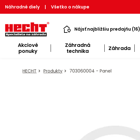
Náhradné diely
|
Všetko o nákupe
Nájsť najbližšiu predajňu (16
Akciové
Záhradná
Záhrada
ponuky
technika
HECHT
Produkty
703060004 - Panel