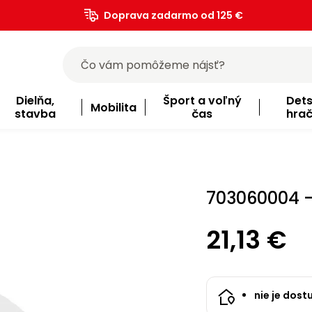
Doprava zadarmo od 125 €
)
Dielňa,
Šport a voľný
Det
Mobilita
stavba
čas
hra
703060004 -
21,13 €
nie je dost