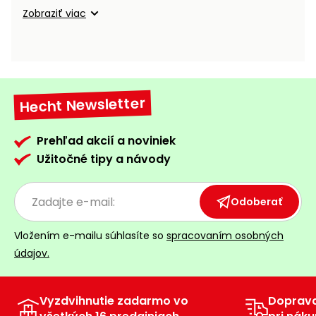
vozíky
Zobraziť viac
Navijaky
Čerpadlá
a
Príslušenstvo
vodárne
Vysokotlakové
Hecht Newsletter
Bagre
umývačky
Zametacie
Prehľad akcií a noviniek
stroje
Užitočné tipy a návody
Snežné
frézy
Odoberať
Odhŕňače
Vložením e-mailu súhlasíte so
spracovaním osobných
a lopaty
údajov.
na sneh
Postrekovače
a rosiče
Vyzdvihnutie zadarmo vo
Doprav