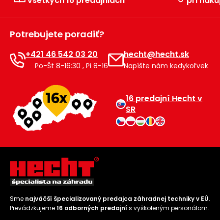
všetkých 16 predajniach
pri náku
Príslušenstvo
Potrebujete poradiť?
+421 46 542 03 20
hecht@hecht.sk
Po-Št 8-16:30 , Pi 8-16
Napíšte nám kedykoľvek
16 predajní Hecht v
SR
Sme
najväčší špecializovaný predajca záhradnej techniky v EÚ
.
Prevádzkujeme
16 odborných predajní
s vyškoleným personálom.