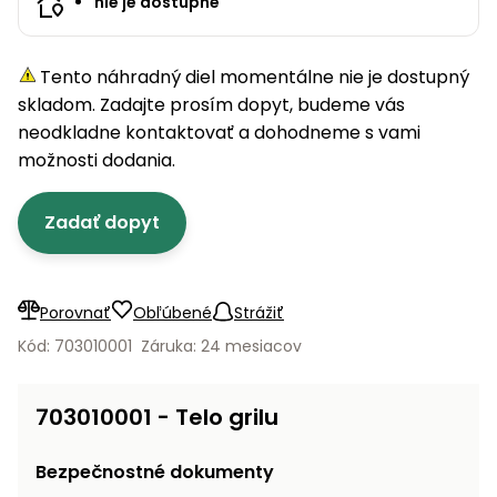
úložné
nie je dostupné
vozidlá
Ochrana
Štiepačky
stoly
obrubníky
Vidly
boxy
rastlín
Náhradné
dreva
Príslušenstvo
Seniorské
nože
Vibračné
Tieniace
vozíky
Tento náhradný diel momentálne nie je dostupný
Záhradné
Drviče
dosky
textílie
koše
skladom. Zadajte prosím dopyt, budeme vás
vetiev
neodkladne kontaktovať a dohodneme s vami
Prilby
Odpudzovače
Transportéry
možnosti dodania.
Krhly
a pasce
Špalíkovače
Rezačky
Doplnky
Zadať dopyt
Fukáre a
na
vysávače
betón
na lístie
Meracie
Porovnať
Obľúbené
Strážiť
Záhradné
prístroje
vozíky
Kód: 703010001
Záruka: 24 mesiacov
Nabíjačky
autobatérií
Fúriky
703010001 - Telo grilu
Vykurovanie
Rozmetadlá
Bezpečnostné dokumenty
a posypové