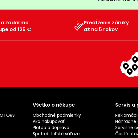
va zadarmo
Predĺženie záruky
upe od 125 €
až na 5 rokov
Všetko o nákupe
Servis a
MOTORS
Obchodné podmienky
Reklamáci
Ako nakupovať
Náhradné d
Platba a doprava
Servisné c
Spotrebiteľské súťaže
Časté otá