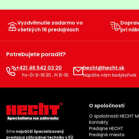
Vyzdvihnutie zadarmo vo
Dopra
všetkých 16 predajniach
pri nák
Potrebujete poradiť?
+421 46 542 03 20
hecht@hecht.sk
Po-Št 8-16:30 , Pi 8-16
Napíšte nám kedykoľvek
O spoločnosti
O spoločnosti HECHT 
Kontakty
Predajne HECHT
Sme
najväčší špecializovaný
Predajné miesta
predajca záhradnej techniky v EÚ
.