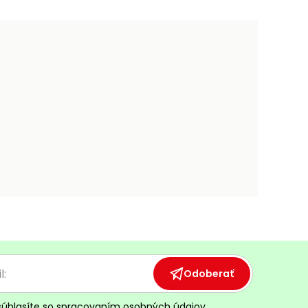
Odoberať
súhlasíte so
spracovaním osobných údajov.