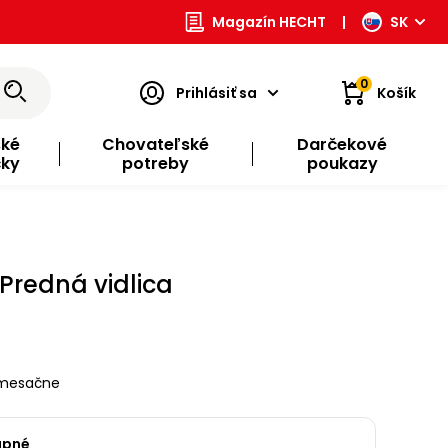
Magazín HECHT
|
SK
0
Prihlásiť sa
Košík
ské
Chovateľské
Darčekové
čky
potreby
poukazy
Predná vidlica
mesačne
upné