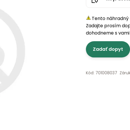
Tento náhradný d
Zadajte prosím do
dohodneme s vami 
Zadať dopyt
Kód: 701008037
Záru