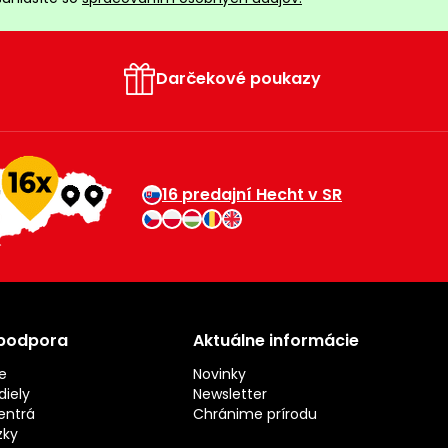
Darčekové poukazy
16 predajní Hecht v SR
 podpora
Aktuálne informácie
e
Novinky
iely
Newsletter
entrá
Chránime prírodu
zky