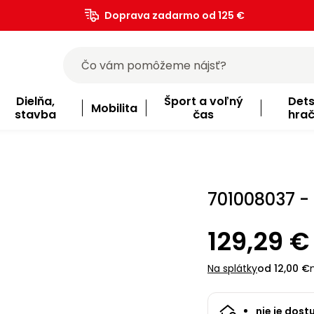
Doprava zadarmo od 125 €
)
Dielňa,
Šport a voľný
Det
Mobilita
stavba
čas
hra
701008037 - 
129,29 €
Na splátky
od 12,00 €
nie je dost