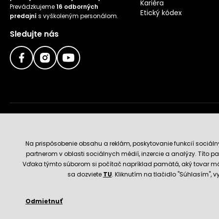
Kariéra
Prevádzkujeme
16 odborných
Etický kódex
predajní
s vyškoleným personálom.
Sledujte nás
Doručenie a platobné metódy
Na prispôsobenie obsahu a reklám, poskytovanie funkcií sociál
partnerom v oblasti sociálnych médií, inzercie a analýzy. Títo par
Vďaka týmto súborom si počítač napríklad pamätá, aký tovar má
sa dozviete
TU
. Kliknutím na tlačidlo "Súhlasím",
Odmietnuť
© 2026 Hecht.cz
Obchodné podmienky
Nastavenie 