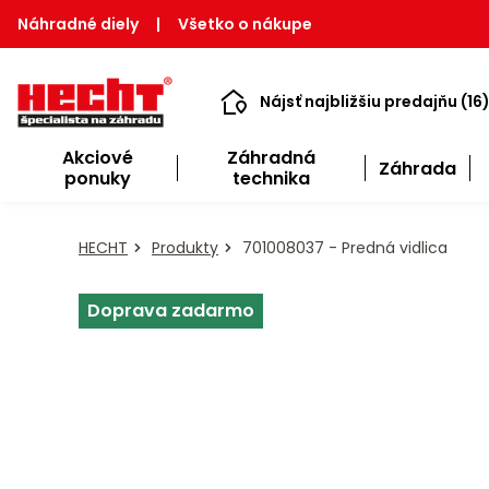
Náhradné diely
|
Všetko o nákupe
Nájsť najbližšiu predajňu (16
Akciové
Záhradná
Záhrada
ponuky
technika
HECHT
Produkty
701008037 - Predná vidlica
Doprava zadarmo