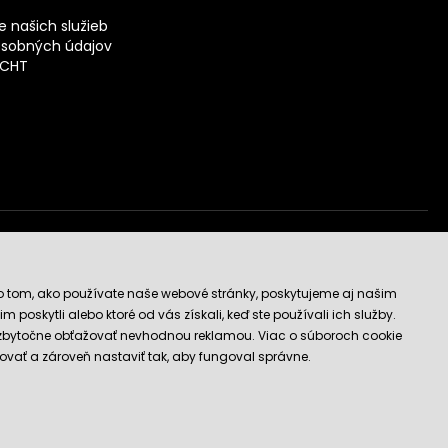
 našich služieb
sobných údajov
ECHT
vý obchod
o tom, ako používate naše webové stránky, poskytujeme aj našim
 poskytli alebo ktoré od vás získali, keď ste používali ich služby.
 zbytočne obťažovať nevhodnou reklamou. Viac o súboroch cookie
ovať a zároveň nastaviť tak, aby fungoval správne.
E-shop vytvorila a technicky zaisťuje
SIMPLIA.cz