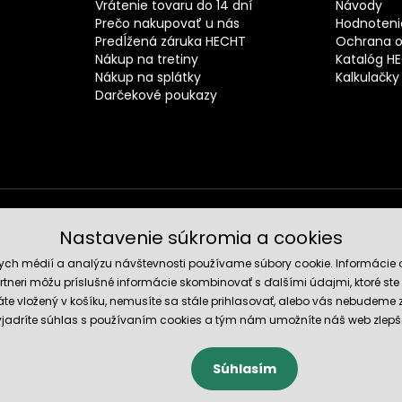
Vrátenie tovaru do 14 dní
Návody
Prečo nakupovať u nás
Hodnotenie
Predĺžená záruka HECHT
Ochrana o
Nákup na tretiny
Katalóg H
Nákup na splátky
Kalkulačky
Darčekové poukazy
Nastavenie súkromia a cookies
Spoľahli
nych médií a analýzu návštevnosti používame súbory cookie. Informácie 
tneri môžu príslušné informácie skombinovať s ďalšími údajmi, ktoré ste im
te vložený v košíku, nemusíte sa stále prihlasovať, alebo vás nebudeme
 vyjadríte súhlas s používaním cookies a tým nám umožníte náš web zlepš
Súhlasím
cookies