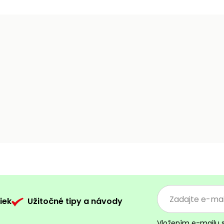
iek
Užitočné tipy a návody
Vložením e-mailu 