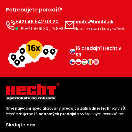
Príslušenstvo
Potrebujete poradiť?
+421 46 542 03 20
hecht@hecht.sk
Po-Št 8-16:30 , Pi 8-16
Napíšte nám kedykoľvek
16 predajní Hecht v
SR
Sme
najväčší špecializovaný predajca záhradnej techniky v EÚ
.
Prevádzkujeme
16 odborných predajní
s vyškoleným personálom.
Sledujte nás