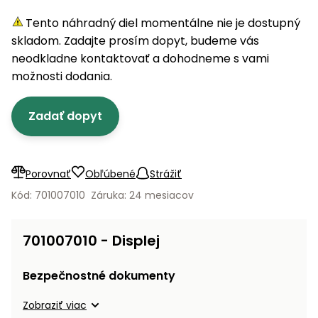
úložné
vozidlá
Ochrana
Štiepačky
stoly
obrubníky
Vidly
boxy
rastlín
Náhradné
Tento náhradný diel momentálne nie je dostupný
dreva
Príslušenstvo
Seniorské
nože
skladom. Zadajte prosím dopyt, budeme vás
Vibračné
Tieniace
vozíky
Záhradné
Drviče
dosky
neodkladne kontaktovať a dohodneme s vami
textílie
koše
vetiev
možnosti dodania.
Prilby
Odpudzovače
Transportéry
Krhly
a pasce
Špalíkovače
Zadať dopyt
Rezačky
Doplnky
Fukáre a
na
vysávače
betón
Porovnať
Obľúbené
Strážiť
na lístie
Meracie
Kód: 701007010
Záruka: 24 mesiacov
Záhradné
prístroje
vozíky
Nabíjačky
701007010 - Displej
autobatérií
Fúriky
Bezpečnostné dokumenty
Vykurovanie
Rozmetadlá
Zobraziť viac
a posypové