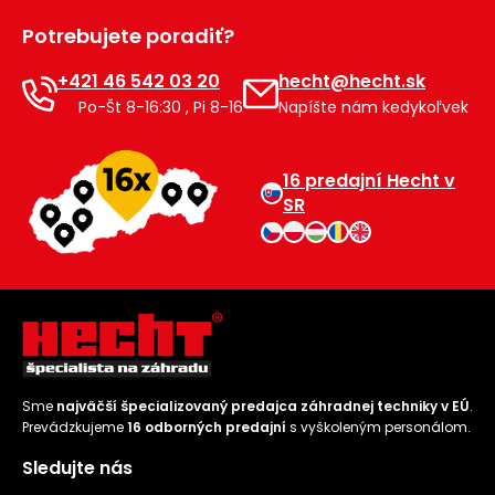
Príslušenstvo
Potrebujete poradiť?
+421 46 542 03 20
hecht@hecht.sk
Po-Št 8-16:30 , Pi 8-16
Napíšte nám kedykoľvek
16 predajní Hecht v
SR
Sme
najväčší špecializovaný predajca záhradnej techniky v EÚ
.
Prevádzkujeme
16 odborných predajní
s vyškoleným personálom.
Sledujte nás