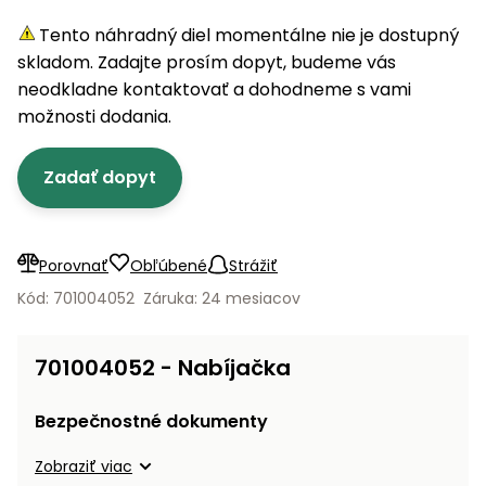
úložné
vozidlá
Ochrana
Štiepačky
stoly
obrubníky
Vidly
boxy
rastlín
Náhradné
Tento náhradný diel momentálne nie je dostupný
dreva
Príslušenstvo
Seniorské
nože
skladom. Zadajte prosím dopyt, budeme vás
Vibračné
Tieniace
vozíky
Záhradné
Drviče
dosky
neodkladne kontaktovať a dohodneme s vami
textílie
koše
vetiev
možnosti dodania.
Prilby
Odpudzovače
Transportéry
Krhly
a pasce
Špalíkovače
Zadať dopyt
Rezačky
Doplnky
Fukáre a
na
vysávače
betón
Porovnať
Obľúbené
Strážiť
na lístie
Meracie
Kód: 701004052
Záruka: 24 mesiacov
Záhradné
prístroje
vozíky
Nabíjačky
701004052 - Nabíjačka
autobatérií
Fúriky
Bezpečnostné dokumenty
Vykurovanie
Rozmetadlá
Zobraziť viac
a posypové