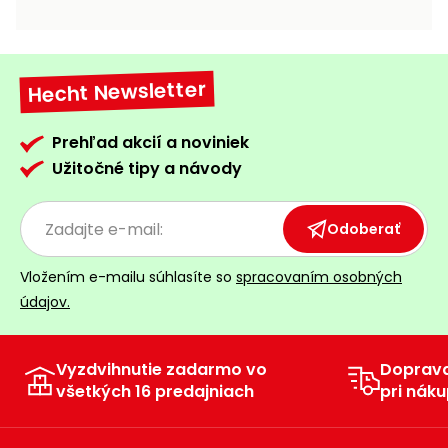
vozíky
Navijaky
Čerpadlá
a
Hecht Newsletter
Príslušenstvo
vodárne
Vysokotlakové
Prehľad akcií a noviniek
Bagre
umývačky
Užitočné tipy a návody
Zametacie
stroje
Odoberať
Snežné
Vložením e-mailu súhlasíte so
spracovaním osobných
frézy
údajov.
Odhŕňače
a lopaty
na sneh
Vyzdvihnutie zadarmo vo
Doprav
všetkých 16 predajniach
pri náku
Postrekovače
a rosiče