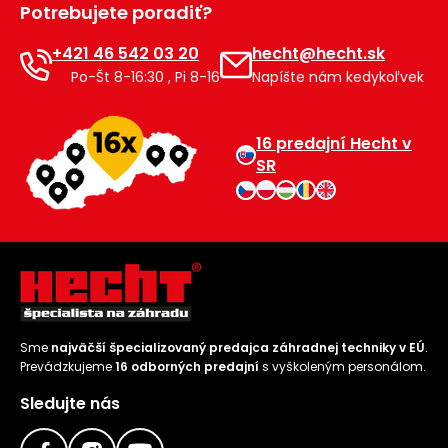
Potrebujete poradiť?
Príslušenstvo
+421 46 542 03 20
hecht@hecht.sk
Po-Št 8-16:30 , Pi 8-16
Napíšte nám kedykoľvek
16 predajní Hecht v
SR
Sme
najväčší špecializovaný predajca záhradnej techniky v EÚ
.
Prevádzkujeme
16 odborných predajní
s vyškoleným personálom.
Sledujte nás