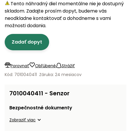
úložné
vozidlá
Ochrana
Štiepačky
Tento náhradný diel momentálne nie je dostupný
stoly
obrubníky
Vidly
boxy
rastlín
Náhradné
dreva
skladom. Zadajte prosím dopyt, budeme vás
Príslušenstvo
Seniorské
nože
Vibračné
Tieniace
neodkladne kontaktovať a dohodneme s vami
vozíky
Záhradné
Drviče
dosky
textílie
možnosti dodania.
koše
vetiev
Prilby
Odpudzovače
Transportéry
Zadať dopyt
Krhly
a pasce
Špalíkovače
Rezačky
Doplnky
Fukáre a
na
vysávače
Porovnať
Obľúbené
Strážiť
betón
na lístie
Kód: 7010040411
Záruka: 24 mesiacov
Meracie
Záhradné
prístroje
vozíky
7010040411 - Senzor
Nabíjačky
autobatérií
Fúriky
Bezpečnostné dokumenty
Vykurovanie
Zobraziť viac
Rozmetadlá
a posypové