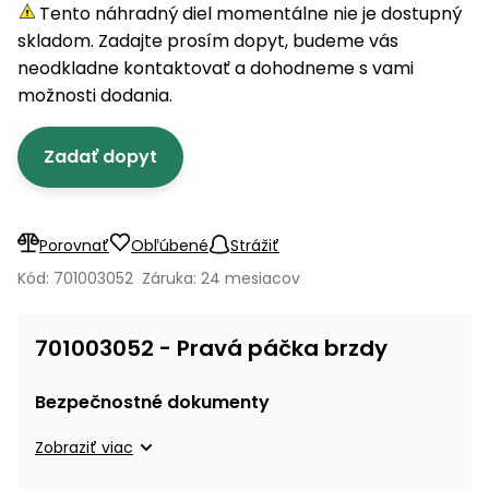
úložné
vozidlá
Ochrana
Štiepačky
Tento náhradný diel momentálne nie je dostupný
stoly
obrubníky
Vidly
boxy
rastlín
Náhradné
dreva
skladom. Zadajte prosím dopyt, budeme vás
Príslušenstvo
Seniorské
nože
Vibračné
Tieniace
neodkladne kontaktovať a dohodneme s vami
vozíky
Záhradné
Drviče
dosky
textílie
možnosti dodania.
koše
vetiev
Prilby
Odpudzovače
Transportéry
Zadať dopyt
Krhly
a pasce
Špalíkovače
Rezačky
Doplnky
Fukáre a
na
vysávače
Porovnať
Obľúbené
Strážiť
betón
na lístie
Kód: 701003052
Záruka: 24 mesiacov
Meracie
Záhradné
prístroje
vozíky
701003052 - Pravá páčka brzdy
Nabíjačky
autobatérií
Fúriky
Bezpečnostné dokumenty
Vykurovanie
Zobraziť viac
Rozmetadlá
a posypové