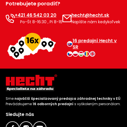
Potrebujete poradiť?
Príslušenstvo
+421 46 542 03 20
hecht@hecht.sk
Po-Št 8-16:30 , Pi 8-16
Napíšte nám kedykoľvek
16 predajní Hecht v
SR
Sme
najväčší špecializovaný predajca záhradnej techniky v EÚ
.
Prevádzkujeme
16 odborných predajní
s vyškoleným personálom.
Sledujte nás