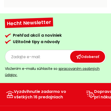
vozíky
Navijaky
Čerpadlá
a
Hecht Newsletter
Príslušenstvo
vodárne
Vysokotlakové
Prehľad akcií a noviniek
Bagre
umývačky
Užitočné tipy a návody
Zametacie
stroje
Odoberať
Snežné
Vložením e-mailu súhlasíte so
spracovaním osobných
frézy
údajov.
Odhŕňače
a lopaty
na sneh
Vyzdvihnutie zadarmo vo
Doprav
všetkých 16 predajniach
pri náku
Postrekovače
a rosiče