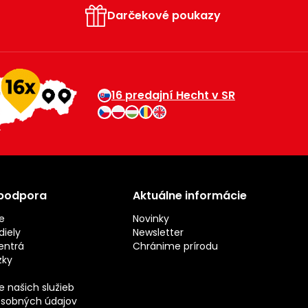
Darčekové poukazy
16 predajní Hecht v SR
 podpora
Aktuálne informácie
e
Novinky
iely
Newsletter
entrá
Chránime prírodu
zky
 našich služieb
sobných údajov