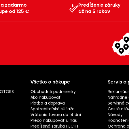
va zadarmo
Predĺženie záruky
upe od 125 €
až na 5 rokov
Všetko o nákupe
Servis a
MOTORS
Obchodné podmienky
Reklamáci
Ako nakupovať
Náhradné d
Platba a doprava
Servisné c
Spotrebiteľské súťaže
Časté otá
Vrátenie tovaru do 14 dní
Návody
Prečo nakupovať u nás
Hodnotenie
Predĺžená záruka HECHT
Ochrana o