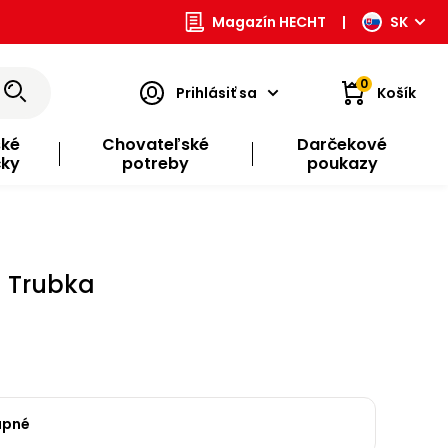
Magazín HECHT
|
SK
0
Prihlásiť sa
Košík
ské
Chovateľské
Darčekové
čky
potreby
poukazy
 Trubka
upné