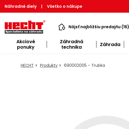
Náhradné diely
|
Všetko o nákupe
Nájsť najbližšiu predajňu (16
Akciové
Záhradná
Záhrada
ponuky
technika
HECHT
Produkty
690002005 - Trubka