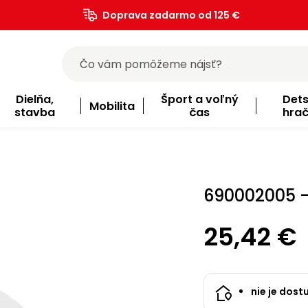
Doprava zadarmo od 125 €
)
Dielňa,
Šport a voľný
Det
Mobilita
stavba
čas
hra
690002005 -
25,42 €
nie je dost