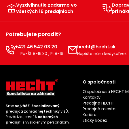
Vyzdvihnutie zadarmo vo
Dopra
všetkých 16 predajniach
pri nák
Potrebujete poradiť?
+421 46 542 03 20
hecht@hecht.sk
Po-Št 8-16:30 , Pi 8-16
Napíšte nám kedykoľvek
O spoločnosti
O spoločnosti HECHT 
Kontakty
Predajne HECHT
Sme
najväčší špecializovaný
Predajné miesta
predajca záhradnej techniky v EÚ
.
Kariéra
Prevádzkujeme
16 odborných
Etický kódex
predajní
s vyškoleným personálom.