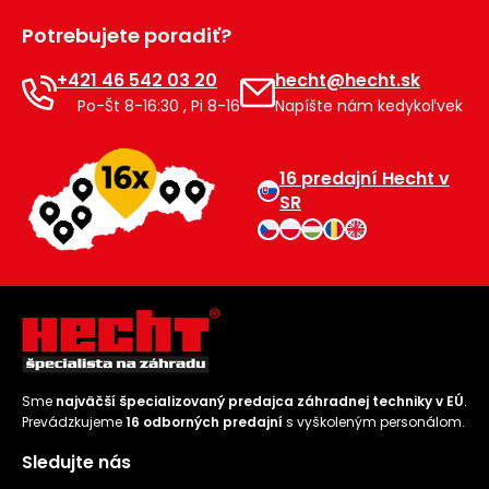
Príslušenstvo
Potrebujete poradiť?
+421 46 542 03 20
hecht@hecht.sk
Po-Št 8-16:30 , Pi 8-16
Napíšte nám kedykoľvek
16 predajní Hecht v
SR
Sme
najväčší špecializovaný predajca záhradnej techniky v EÚ
.
Prevádzkujeme
16 odborných predajní
s vyškoleným personálom.
Sledujte nás