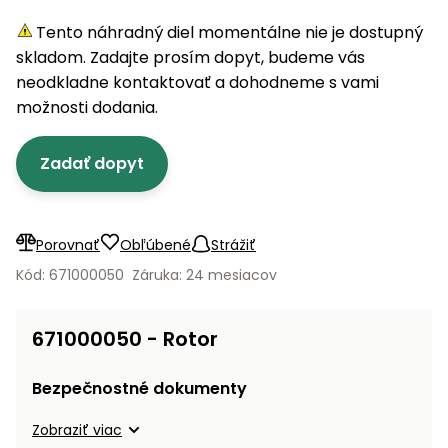
úložné
vozidlá
Ochrana
Štiepačky
stoly
obrubníky
Vidly
boxy
rastlín
Náhradné
Tento náhradný diel momentálne nie je dostupný
dreva
Príslušenstvo
Seniorské
nože
skladom. Zadajte prosím dopyt, budeme vás
Vibračné
Tieniace
vozíky
Záhradné
Drviče
dosky
neodkladne kontaktovať a dohodneme s vami
textílie
koše
vetiev
možnosti dodania.
Prilby
Odpudzovače
Transportéry
Krhly
a pasce
Špalíkovače
Zadať dopyt
Rezačky
Doplnky
Fukáre a
na
vysávače
betón
Porovnať
Obľúbené
Strážiť
na lístie
Meracie
Kód: 671000050
Záruka: 24 mesiacov
Záhradné
prístroje
vozíky
Nabíjačky
671000050 - Rotor
autobatérií
Fúriky
Bezpečnostné dokumenty
Vykurovanie
Rozmetadlá
Zobraziť viac
a posypové