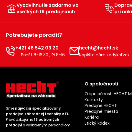
Vyzdvihnutie zadarmo vo
Dopra
všetkých 16 predajniach
pri nák
Potrebujete poradiť?
+421 46 542 03 20
hecht@hecht.sk
Po-Št 8-16:30 , Pi 8-16
Napíšte nám kedykoľvek
O spoločnosti
O spoločnosti HECHT 
Kontakty
Predajne HECHT
Sme
najväčší špecializovaný
Predajné miesta
predajca záhradnej techniky v EÚ
.
Kariéra
Prevádzkujeme
16 odborných
Etický kódex
predajní
s vyškoleným personálom.