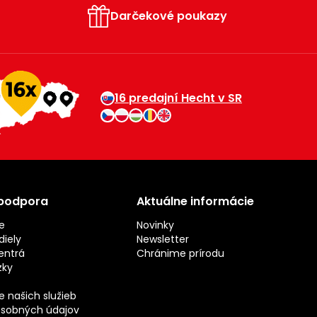
Darčekové poukazy
16 predajní Hecht v SR
 podpora
Aktuálne informácie
e
Novinky
iely
Newsletter
entrá
Chránime prírodu
zky
 našich služieb
sobných údajov