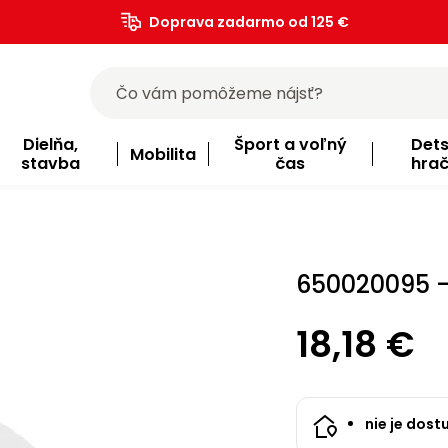
Doprava zadarmo od 125 €
)
Dielňa,
Šport a voľný
Det
Mobilita
stavba
čas
hra
650020095 -
18,18 €
nie je dost