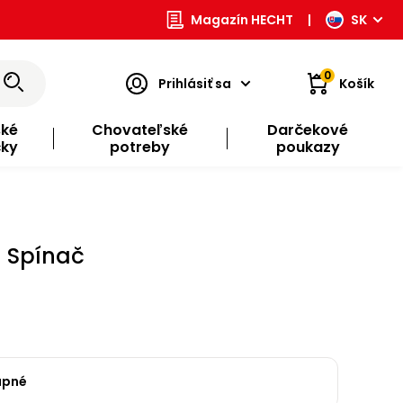
Magazín HECHT
|
SK
0
Prihlásiť sa
Košík
ské
Chovateľské
Darčekové
čky
potreby
poukazy
 Spínač
upné