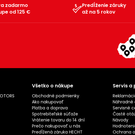
va zadarmo
Predĺženie záruky
upe od 125 €
až na 5 rokov
Všetko o nákupe
Servis a
MOTORS
Obchodné podmienky
Reklamáci
Ako nakupovať
Náhradné d
Platba a doprava
Servisné c
Spotrebiteľské súťaže
Časté otá
Vrátenie tovaru do 14 dní
Návody
Prečo nakupovať u nás
Hodnotenie
Predĺžená záruka HECHT
Ochrana o