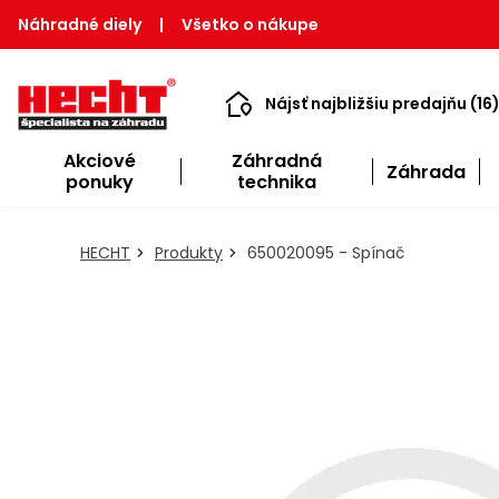
Náhradné diely
|
Všetko o nákupe
Nájsť najbližšiu predajňu (16
Akciové
Záhradná
Záhrada
ponuky
technika
HECHT
Produkty
650020095 - Spínač