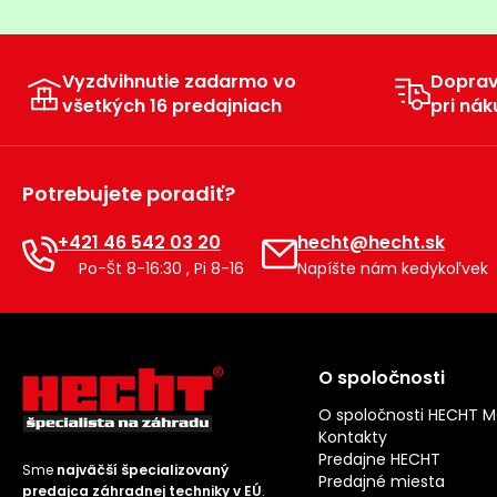
Vyzdvihnutie zadarmo vo
Dopra
všetkých 16 predajniach
pri nák
Potrebujete poradiť?
+421 46 542 03 20
hecht@hecht.sk
Po-Št 8-16:30 , Pi 8-16
Napíšte nám kedykoľvek
O spoločnosti
O spoločnosti HECHT 
Kontakty
Predajne HECHT
Sme
najväčší špecializovaný
Predajné miesta
predajca záhradnej techniky v EÚ
.