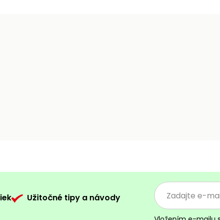
iek
Užitočné tipy a návody
Vložením e-mailu 