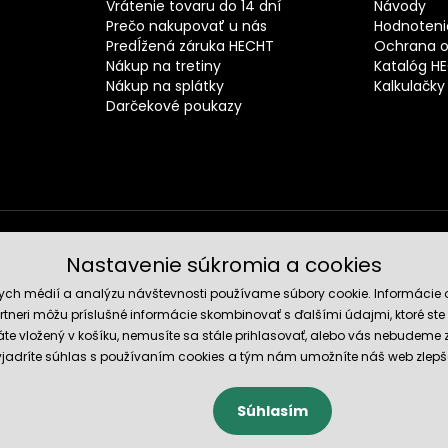
Vrátenie tovaru do 14 dní
Návody
Prečo nakupovať u nás
Hodnotenie
Predĺžená záruka HECHT
Ochrana o
Nákup na tretiny
Katalóg H
Nákup na splátky
Kalkulačky
Darčekové poukazy
Nastavenie súkromia a cookies
Spoľahli
nych médií a analýzu návštevnosti používame súbory cookie. Informácie 
tneri môžu príslušné informácie skombinovať s ďalšími údajmi, ktoré ste im
te vložený v košíku, nemusíte sa stále prihlasovať, alebo vás nebudeme
 vyjadríte súhlas s používaním cookies a tým nám umožníte náš web zlepš
Súhlasím
cookies