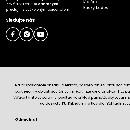
Kariéra
Prevádzkujeme
16 odborných
Etický kódex
predajní
s vyškoleným personálom.
Sledujte nás
Doručenie a platobné metódy
Na prispôsobenie obsahu a reklám, poskytovanie funkcií sociál
partnerom v oblasti sociálnych médií, inzercie a analýzy. Títo par
Vďaka týmto súborom si počítač napríklad pamätá, aký tovar má
sa dozviete
TU
. Kliknutím na tlačidlo "Súhlasím",
Odmietnuť
© 2026 Hecht.cz
Obchodné podmienky
Nastavenie 