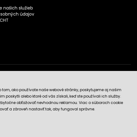
 našich služieb
sobných údajov
ECHT
vý obchod
o tom, ako používate naše webové stránky, poskytujeme aj našim
 poskytli alebo ktoré od vás získali, keď ste používali ich služby.
 zbytočne obťažovať nevhodnou reklamou. Viac o súboroch cookie
ovať a zároveň nastaviť tak, aby fungoval správne.
E-shop vytvorila a technicky zaisťuje
SIMPLIA.cz