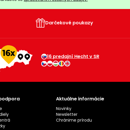
Darčekové poukazy
16 predajní Hecht v SR
 podpora
Aktuálne informácie
e
Novinky
iely
Newsletter
entrá
Chránime prírodu
zky