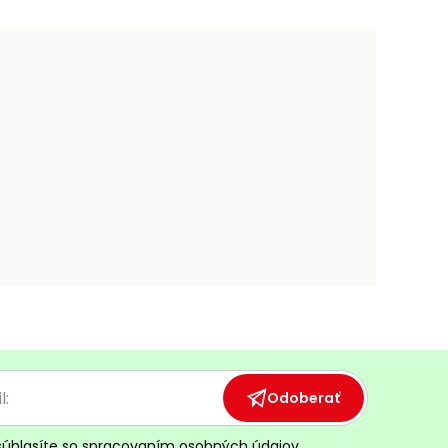
Odoberať
súhlasíte so
spracovaním osobných údajov.