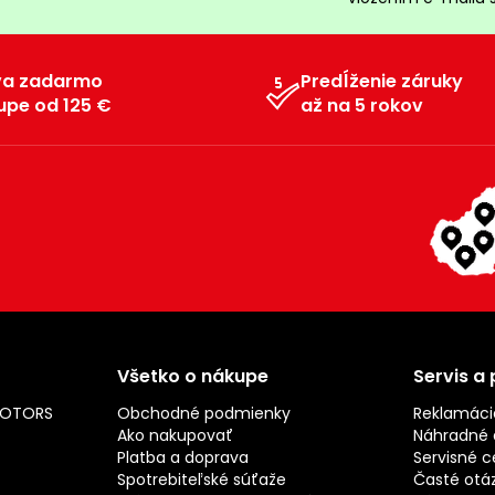
va zadarmo
Predĺženie záruky
upe od 125 €
až na 5 rokov
Všetko o nákupe
Servis a
MOTORS
Obchodné podmienky
Reklamáci
Ako nakupovať
Náhradné d
Platba a doprava
Servisné c
Spotrebiteľské súťaže
Časté otá