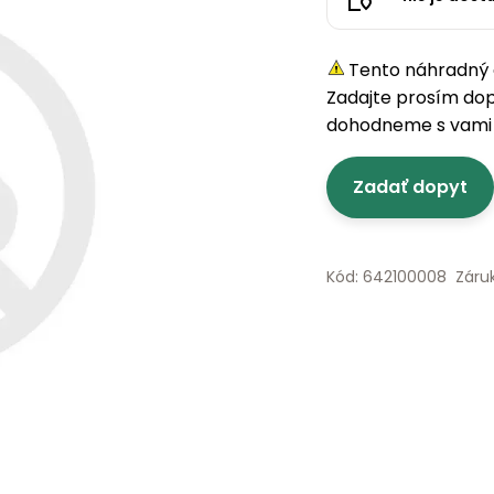
Tento náhradný d
Zadajte prosím do
dohodneme s vami 
Zadať dopyt
Kód: 642100008
Záru