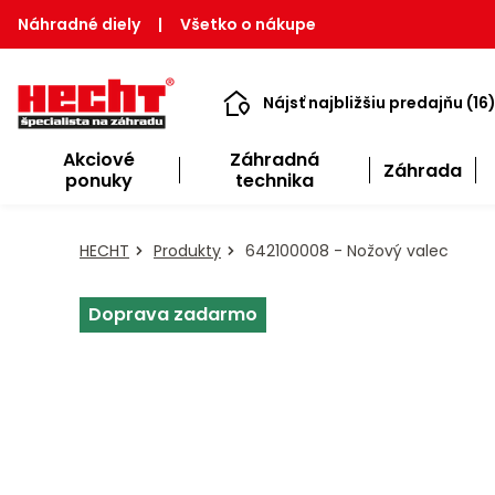
Náhradné diely
|
Všetko o nákupe
Nájsť najbližšiu predajňu (16
Akciové
Záhradná
Záhrada
ponuky
technika
HECHT
Produkty
642100008 - Nožový valec
Doprava zadarmo