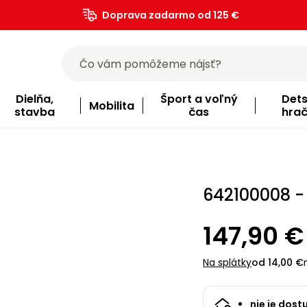
Doprava zadarmo od 125 €
)
Dielňa,
Šport a voľný
Det
Mobilita
stavba
čas
hra
642100008 -
147,90 €
Na splátky
od 14,00 €
nie je dost