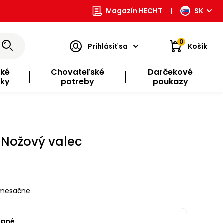
Magazín HECHT
|
SK
0
Prihlásiť sa
Košík
ské
Chovateľské
Darčekové
čky
potreby
poukazy
 Nožový valec
mesačne
upné