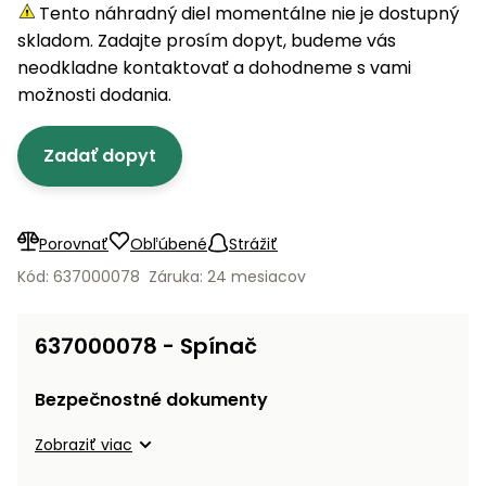
úložné
vozidlá
Ochrana
Štiepačky
Tento náhradný diel momentálne nie je dostupný
stoly
obrubníky
Vidly
boxy
rastlín
Náhradné
dreva
skladom. Zadajte prosím dopyt, budeme vás
Príslušenstvo
Seniorské
nože
Vibračné
Tieniace
neodkladne kontaktovať a dohodneme s vami
vozíky
Záhradné
Drviče
dosky
textílie
možnosti dodania.
koše
vetiev
Prilby
Odpudzovače
Transportéry
Zadať dopyt
Krhly
a pasce
Špalíkovače
Rezačky
Doplnky
Fukáre a
na
vysávače
Porovnať
Obľúbené
Strážiť
betón
na lístie
Kód: 637000078
Záruka: 24 mesiacov
Meracie
Záhradné
prístroje
vozíky
637000078 - Spínač
Nabíjačky
autobatérií
Fúriky
Bezpečnostné dokumenty
Vykurovanie
Zobraziť viac
Rozmetadlá
a posypové