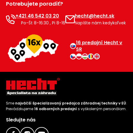
Potrebujete poradiť?
Príslušenstvo
+421 46 542 03 20
hecht@hecht.sk
Po-Št 8-16:30 , Pi 8-16
Napíšte nám kedykoľvek
16 predajní Hecht v
SR
Sme
najväčší špecializovaný predajca záhradnej techniky v EÚ
.
Prevádzkujeme
16 odborných predajní
s vyškoleným personálom.
Sledujte nás