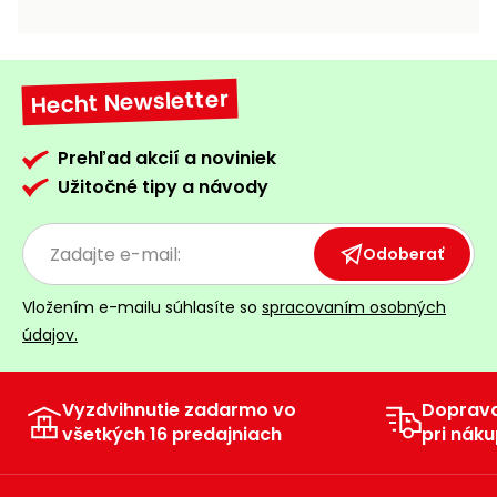
vozíky
Navijaky
Čerpadlá
a
Hecht Newsletter
Príslušenstvo
vodárne
Vysokotlakové
Prehľad akcií a noviniek
Bagre
umývačky
Užitočné tipy a návody
Zametacie
stroje
Odoberať
Snežné
Vložením e-mailu súhlasíte so
spracovaním osobných
frézy
údajov.
Odhŕňače
a lopaty
na sneh
Vyzdvihnutie zadarmo vo
Doprav
všetkých 16 predajniach
pri náku
Postrekovače
a rosiče