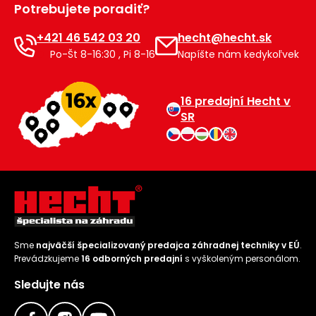
Potrebujete poradiť?
Príslušenstvo
+421 46 542 03 20
hecht@hecht.sk
Po-Št 8-16:30 , Pi 8-16
Napíšte nám kedykoľvek
16 predajní Hecht v
SR
Sme
najväčší špecializovaný predajca záhradnej techniky v EÚ
.
Prevádzkujeme
16 odborných predajní
s vyškoleným personálom.
Sledujte nás