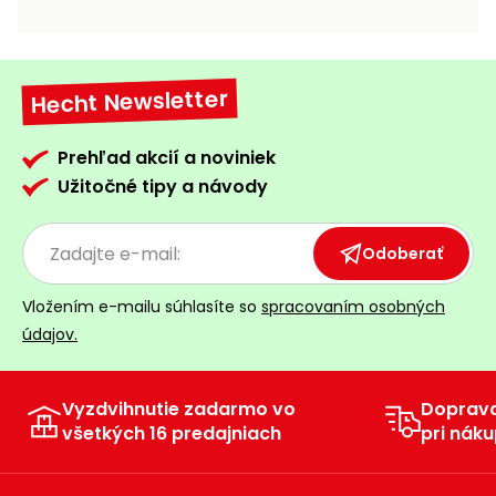
vozíky
Navijaky
Čerpadlá
a
Hecht Newsletter
Príslušenstvo
vodárne
Vysokotlakové
Prehľad akcií a noviniek
Bagre
umývačky
Užitočné tipy a návody
Zametacie
stroje
Odoberať
Snežné
Vložením e-mailu súhlasíte so
spracovaním osobných
frézy
údajov.
Odhŕňače
a lopaty
na sneh
Vyzdvihnutie zadarmo vo
Doprav
všetkých 16 predajniach
pri náku
Postrekovače
a rosiče