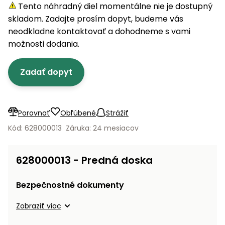
úložné
vozidlá
Ochrana
Štiepačky
Tento náhradný diel momentálne nie je dostupný
stoly
obrubníky
Vidly
boxy
rastlín
Náhradné
dreva
skladom. Zadajte prosím dopyt, budeme vás
Príslušenstvo
Seniorské
nože
Vibračné
Tieniace
neodkladne kontaktovať a dohodneme s vami
vozíky
Záhradné
Drviče
dosky
textílie
možnosti dodania.
koše
vetiev
Prilby
Odpudzovače
Transportéry
Zadať dopyt
Krhly
a pasce
Špalíkovače
Rezačky
Doplnky
Fukáre a
na
vysávače
Porovnať
Obľúbené
Strážiť
betón
na lístie
Kód: 628000013
Záruka: 24 mesiacov
Meracie
Záhradné
prístroje
vozíky
628000013 - Predná doska
Nabíjačky
autobatérií
Fúriky
Bezpečnostné dokumenty
Vykurovanie
Zobraziť viac
Rozmetadlá
a posypové