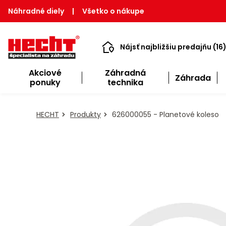
Náhradné diely
|
Všetko o nákupe
Nájsť najbližšiu predajňu (16
Akciové
Záhradná
Záhrada
ponuky
technika
HECHT
Produkty
626000055 - Planetové koleso