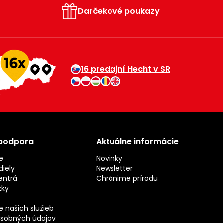
Darčekové poukazy
16 predajní Hecht v SR
 podpora
Aktuálne informácie
e
Novinky
iely
Newsletter
entrá
Chránime prírodu
zky
 našich služieb
sobných údajov