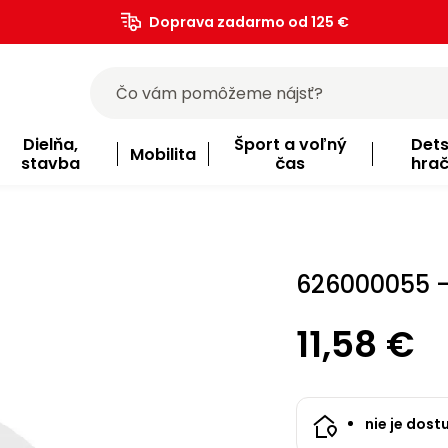
Doprava zadarmo od 125 €
)
Dielňa,
Šport a voľný
Det
Mobilita
stavba
čas
hra
626000055 -
11,58 €
nie je dost