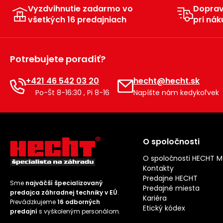
Vyzdvihnutie zadarmo vo
Dopra
všetkých 16 predajniach
pri nák
Potrebujete poradiť?
+421 46 542 03 20
hecht@hecht.sk
Po-Št 8-16:30 , Pi 8-16
Napíšte nám kedykoľvek
O spoločnosti
O spoločnosti HECHT 
Kontakty
Predajne HECHT
Sme
najväčší špecializovaný
Predajné miesta
predajca záhradnej techniky v EÚ
.
Kariéra
Prevádzkujeme
16 odborných
Etický kódex
predajní
s vyškoleným personálom.