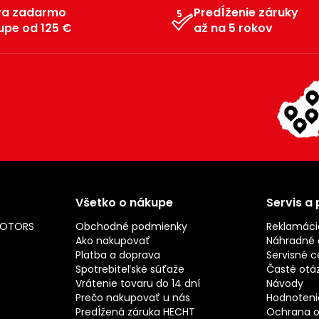
va zadarmo
Predĺženie záruky
upe od 125 €
až na 5 rokov
Všetko o nákupe
Servis a
MOTORS
Obchodné podmienky
Reklamáci
Ako nakupovať
Náhradné d
Platba a doprava
Servisné c
Spotrebiteľské súťaže
Časté otá
Vrátenie tovaru do 14 dní
Návody
Prečo nakupovať u nás
Hodnotenie
Predĺžená záruka HECHT
Ochrana o