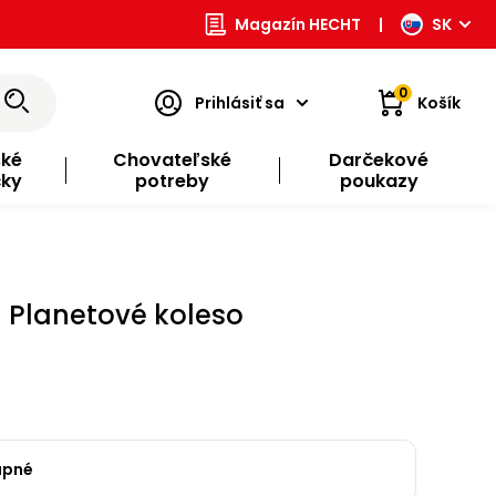
Magazín HECHT
|
SK
0
Prihlásiť sa
Košík
ské
Chovateľské
Darčekové
čky
potreby
poukazy
 Planetové koleso
upné