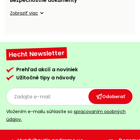
Bezpečnostné dokumenty
vozíky
Navijaky
Zobraziť viac
Čerpadlá
a
Príslušenstvo
vodárne
Vysokotlakové
Bagre
umývačky
Hecht Newsletter
Zametacie
stroje
Prehľad akcií a noviniek
Užitočné tipy a návody
Snežné
frézy
Odoberať
Odhŕňače
a lopaty
Vložením e-mailu súhlasíte so
spracovaním osobných
na sneh
údajov.
Postrekovače
a rosiče