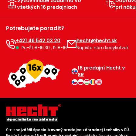
Vyzdvihnutie zadarmo vo
Doprav
všetkých 16 predajniach
pri náku
Príslušenstvo
Potrebujete poradiť?
+421 46 542 03 20
hecht@hecht.sk
Po-Št 8-16:30 , Pi 8-16
Napíšte nám kedykoľvek
16 predajní Hecht v
SR
Sme
najväčší špecializovaný predajca záhradnej techniky v EÚ
.
Prevádzkujeme
16 odborných predajní
s vyškoleným personálom.