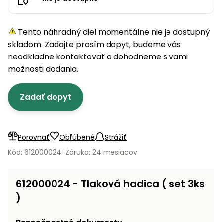
úložné
vozidlá
Ochrana
Štiepačky
stoly
obrubníky
Vidly
boxy
rastlín
Náhradné
dreva
Príslušenstvo
Seniorské
nože
Vibračné
Tieniace
Tento náhradný diel momentálne nie je dostupný
vozíky
Záhradné
Drviče
dosky
textílie
skladom. Zadajte prosím dopyt, budeme vás
koše
vetiev
neodkladne kontaktovať a dohodneme s vami
Prilby
Odpudzovače
Transportéry
možnosti dodania.
Krhly
a pasce
Špalíkovače
Rezačky
Doplnky
Zadať dopyt
Fukáre a
na
vysávače
betón
na lístie
Meracie
Porovnať
Obľúbené
Strážiť
Záhradné
prístroje
vozíky
Kód: 612000024
Záruka: 24 mesiacov
Nabíjačky
autobatérií
Fúriky
612000024 - Tlaková hadica ( set 3ks
)
Vykurovanie
Rozmetadlá
a posypové