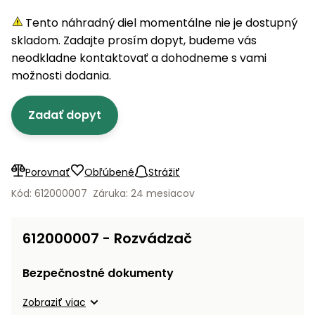
úložné
vozidlá
Ochrana
Štiepačky
stoly
obrubníky
Vidly
boxy
rastlín
Náhradné
Tento náhradný diel momentálne nie je dostupný
dreva
Príslušenstvo
Seniorské
nože
skladom. Zadajte prosím dopyt, budeme vás
Vibračné
Tieniace
vozíky
Záhradné
Drviče
dosky
neodkladne kontaktovať a dohodneme s vami
textílie
koše
vetiev
možnosti dodania.
Prilby
Odpudzovače
Transportéry
Krhly
a pasce
Špalíkovače
Zadať dopyt
Rezačky
Doplnky
Fukáre a
na
vysávače
betón
Porovnať
Obľúbené
Strážiť
na lístie
Meracie
Kód: 612000007
Záruka: 24 mesiacov
Záhradné
prístroje
vozíky
Nabíjačky
612000007 - Rozvádzač
autobatérií
Fúriky
Bezpečnostné dokumenty
Vykurovanie
Rozmetadlá
Zobraziť viac
a posypové