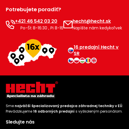
Príslušenstvo
Potrebujete poradiť?
+421 46 542 03 20
hecht@hecht.sk
Po-Št 8-16:30 , Pi 8-16
Napíšte nám kedykoľvek
16 predajní Hecht v
SR
Sme
najväčší špecializovaný predajca záhradnej techniky v EÚ
.
Prevádzkujeme
16 odborných predajní
s vyškoleným personálom.
Sledujte nás