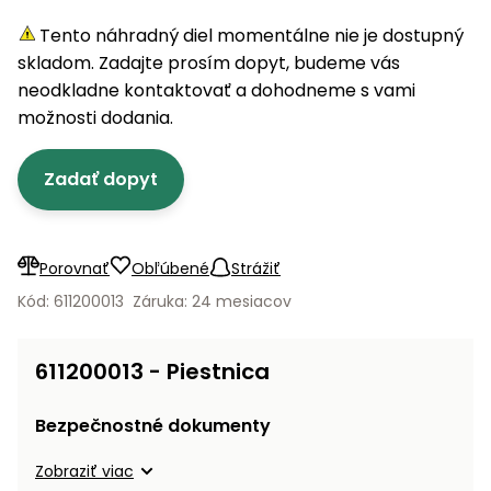
úložné
vozidlá
Ochrana
Štiepačky
stoly
obrubníky
Vidly
boxy
rastlín
Náhradné
Tento náhradný diel momentálne nie je dostupný
dreva
Príslušenstvo
Seniorské
nože
skladom. Zadajte prosím dopyt, budeme vás
Vibračné
Tieniace
vozíky
Záhradné
Drviče
dosky
neodkladne kontaktovať a dohodneme s vami
textílie
koše
vetiev
možnosti dodania.
Prilby
Odpudzovače
Transportéry
Krhly
a pasce
Špalíkovače
Zadať dopyt
Rezačky
Doplnky
Fukáre a
na
vysávače
betón
Porovnať
Obľúbené
Strážiť
na lístie
Meracie
Kód: 611200013
Záruka: 24 mesiacov
Záhradné
prístroje
vozíky
Nabíjačky
611200013 - Piestnica
autobatérií
Fúriky
Bezpečnostné dokumenty
Vykurovanie
Rozmetadlá
Zobraziť viac
a posypové