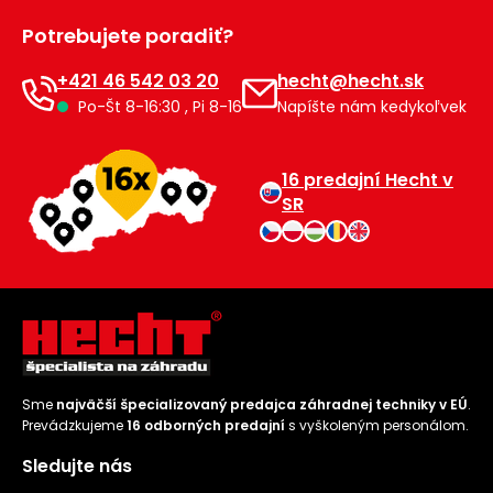
Príslušenstvo
Potrebujete poradiť?
+421 46 542 03 20
hecht@hecht.sk
Po-Št 8-16:30 , Pi 8-16
Napíšte nám kedykoľvek
16 predajní Hecht v
SR
Sme
najväčší špecializovaný predajca záhradnej techniky v EÚ
.
Prevádzkujeme
16 odborných predajní
s vyškoleným personálom.
Sledujte nás