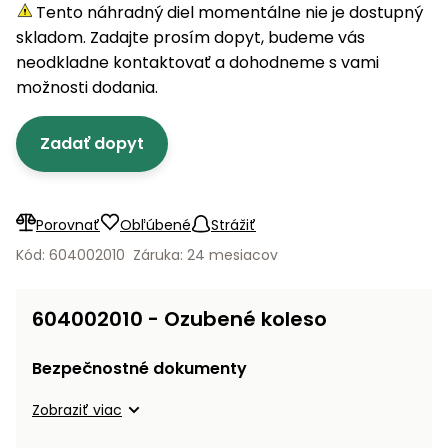
úložné
vozidlá
Ochrana
Štiepačky
Tento náhradný diel momentálne nie je dostupný
stoly
obrubníky
Vidly
boxy
rastlín
Náhradné
dreva
skladom. Zadajte prosím dopyt, budeme vás
Príslušenstvo
Seniorské
nože
Vibračné
Tieniace
neodkladne kontaktovať a dohodneme s vami
vozíky
Záhradné
Drviče
dosky
textílie
možnosti dodania.
koše
vetiev
Prilby
Odpudzovače
Transportéry
Zadať dopyt
Krhly
a pasce
Špalíkovače
Rezačky
Doplnky
Fukáre a
na
vysávače
Porovnať
Obľúbené
Strážiť
betón
na lístie
Kód: 604002010
Záruka: 24 mesiacov
Meracie
Záhradné
prístroje
vozíky
604002010 - Ozubené koleso
Nabíjačky
autobatérií
Fúriky
Bezpečnostné dokumenty
Vykurovanie
Zobraziť viac
Rozmetadlá
a posypové