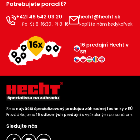
Potrebujete poradiť?
Príslušenstvo
+421 46 542 03 20
hecht@hecht.sk
Po-Št 8-16:30 , Pi 8-16
Napíšte nám kedykoľvek
16 predajní Hecht v
SR
Sme
najväčší špecializovaný predajca záhradnej techniky v EÚ
.
Prevádzkujeme
16 odborných predajní
s vyškoleným personálom.
Sledujte nás