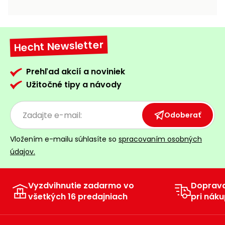
vozíky
Navijaky
Čerpadlá
a
Hecht Newsletter
Príslušenstvo
vodárne
Vysokotlakové
Prehľad akcií a noviniek
Bagre
umývačky
Užitočné tipy a návody
Zametacie
stroje
Odoberať
Snežné
Vložením e-mailu súhlasíte so
spracovaním osobných
frézy
údajov.
Odhŕňače
a lopaty
na sneh
Vyzdvihnutie zadarmo vo
Doprav
všetkých 16 predajniach
pri náku
Postrekovače
a rosiče