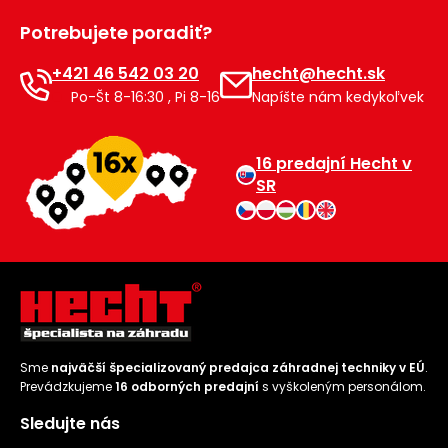
Príslušenstvo
Potrebujete poradiť?
+421 46 542 03 20
hecht@hecht.sk
Po-Št 8-16:30 , Pi 8-16
Napíšte nám kedykoľvek
16 predajní Hecht v
SR
Sme
najväčší špecializovaný predajca záhradnej techniky v EÚ
.
Prevádzkujeme
16 odborných predajní
s vyškoleným personálom.
Sledujte nás