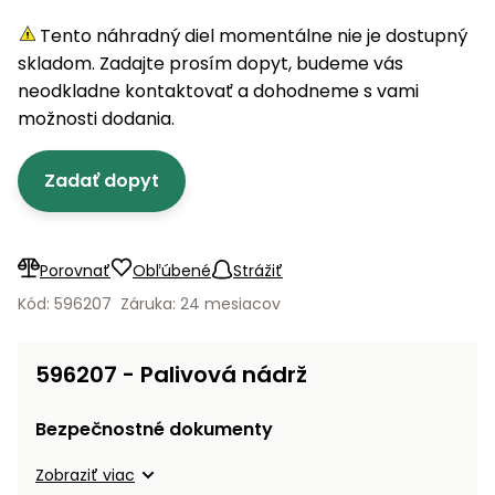
úložné
vozidlá
Ochrana
Štiepačky
stoly
obrubníky
Vidly
boxy
rastlín
Náhradné
Tento náhradný diel momentálne nie je dostupný
dreva
Príslušenstvo
Seniorské
nože
skladom. Zadajte prosím dopyt, budeme vás
Vibračné
Tieniace
vozíky
Záhradné
Drviče
dosky
neodkladne kontaktovať a dohodneme s vami
textílie
koše
vetiev
možnosti dodania.
Prilby
Odpudzovače
Transportéry
Krhly
a pasce
Špalíkovače
Zadať dopyt
Rezačky
Doplnky
Fukáre a
na
vysávače
betón
Porovnať
Obľúbené
Strážiť
na lístie
Meracie
Kód: 596207
Záruka: 24 mesiacov
Záhradné
prístroje
vozíky
Nabíjačky
596207 - Palivová nádrž
autobatérií
Fúriky
Bezpečnostné dokumenty
Vykurovanie
Rozmetadlá
Zobraziť viac
a posypové