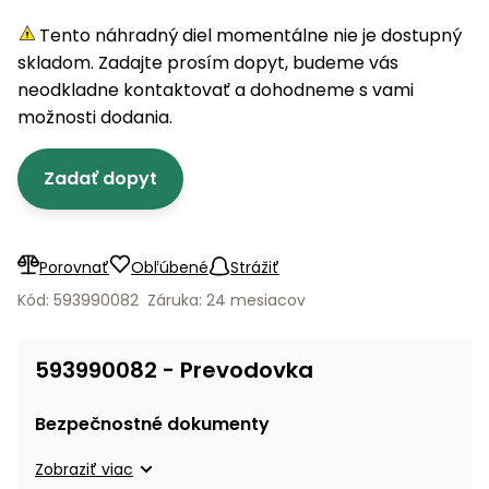
úložné
vozidlá
Ochrana
Štiepačky
stoly
obrubníky
Vidly
boxy
rastlín
Náhradné
Tento náhradný diel momentálne nie je dostupný
dreva
Príslušenstvo
Seniorské
nože
skladom. Zadajte prosím dopyt, budeme vás
Vibračné
Tieniace
vozíky
Záhradné
Drviče
dosky
neodkladne kontaktovať a dohodneme s vami
textílie
koše
vetiev
možnosti dodania.
Prilby
Odpudzovače
Transportéry
Krhly
a pasce
Špalíkovače
Zadať dopyt
Rezačky
Doplnky
Fukáre a
na
vysávače
betón
Porovnať
Obľúbené
Strážiť
na lístie
Meracie
Kód: 593990082
Záruka: 24 mesiacov
Záhradné
prístroje
vozíky
Nabíjačky
593990082 - Prevodovka
autobatérií
Fúriky
Bezpečnostné dokumenty
Vykurovanie
Rozmetadlá
Zobraziť viac
a posypové