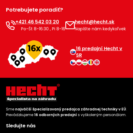
Príslušenstvo
Potrebujete poradiť?
+421 46 542 03 20
hecht@hecht.sk
Po-Št 8-16:30 , Pi 8-16
Napíšte nám kedykoľvek
16 predajní Hecht v
SR
Sme
najväčší špecializovaný predajca záhradnej techniky v EÚ
.
Prevádzkujeme
16 odborných predajní
s vyškoleným personálom.
Sledujte nás