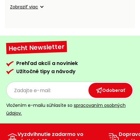
vozíky
Navijaky
Zobraziť viac
Čerpadlá
a
Príslušenstvo
vodárne
Vysokotlakové
Hecht Newsletter
Bagre
umývačky
Zametacie
Prehľad akcií a noviniek
stroje
Užitočné tipy a návody
Snežné
frézy
Odoberať
Odhŕňače
Vložením e-mailu súhlasíte so
spracovaním osobných
a lopaty
údajov.
na sneh
Postrekovače
a rosiče
Vyzdvihnutie zadarmo vo
Doprav