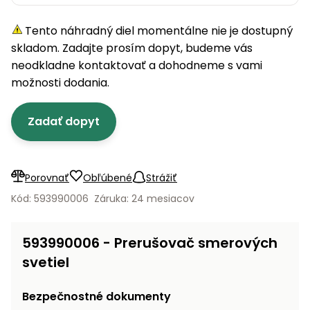
úložné
vozidlá
Ochrana
Štiepačky
stoly
obrubníky
Vidly
boxy
rastlín
Náhradné
dreva
Tento náhradný diel momentálne nie je dostupný
Príslušenstvo
Seniorské
nože
Vibračné
Tieniace
vozíky
skladom. Zadajte prosím dopyt, budeme vás
Záhradné
Drviče
dosky
textílie
koše
neodkladne kontaktovať a dohodneme s vami
vetiev
možnosti dodania.
Prilby
Odpudzovače
Transportéry
Krhly
a pasce
Špalíkovače
Zadať dopyt
Rezačky
Doplnky
Fukáre a
na
vysávače
betón
na lístie
Porovnať
Obľúbené
Strážiť
Meracie
Záhradné
Kód: 593990006
Záruka: 24 mesiacov
prístroje
vozíky
Nabíjačky
593990006 - Prerušovač smerových
autobatérií
Fúriky
svetiel
Vykurovanie
Rozmetadlá
Bezpečnostné dokumenty
a posypové