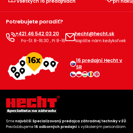
všetkých 16 predajniach
pri náku
Príslušenstvo
Potrebujete poradiť?
+421 46 542 03 20
hecht@hecht.sk
Po-Št 8-16:30 , Pi 8-16
Napíšte nám kedykoľvek
16 predajní Hecht v
SR
Sme
najväčší špecializovaný predajca záhradnej techniky v EÚ
.
Prevádzkujeme
16 odborných predajní
s vyškoleným personálom.