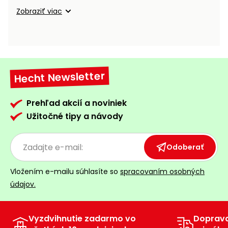
vozíky
Navijaky
Zobraziť viac
Čerpadlá
a
Príslušenstvo
vodárne
Vysokotlakové
Hecht Newsletter
Bagre
umývačky
Zametacie
Prehľad akcií a noviniek
stroje
Užitočné tipy a návody
Snežné
frézy
Odoberať
Odhŕňače
Vložením e-mailu súhlasíte so
spracovaním osobných
a lopaty
údajov.
na sneh
Postrekovače
a rosiče
Vyzdvihnutie zadarmo vo
Doprav