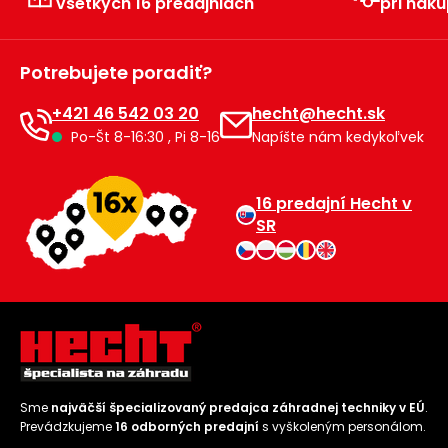
všetkých 16 predajniach
pri náku
Príslušenstvo
Potrebujete poradiť?
+421 46 542 03 20
hecht@hecht.sk
Po-Št 8-16:30 , Pi 8-16
Napíšte nám kedykoľvek
16 predajní Hecht v
SR
Sme
najväčší špecializovaný predajca záhradnej techniky v EÚ
.
Prevádzkujeme
16 odborných predajní
s vyškoleným personálom.