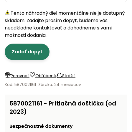
úložné
vozidlá
Ochrana
Štiepačky
stoly
obrubníky
Vidly
boxy
rastlín
Náhradné
dreva
Tento náhradný diel momentálne nie je dostupný
Príslušenstvo
Seniorské
nože
Vibračné
Tieniace
vozíky
skladom. Zadajte prosím dopyt, budeme vás
Záhradné
Drviče
dosky
textílie
koše
neodkladne kontaktovať a dohodneme s vami
vetiev
možnosti dodania.
Prilby
Odpudzovače
Transportéry
Krhly
a pasce
Špalíkovače
Zadať dopyt
Rezačky
Doplnky
Fukáre a
na
vysávače
betón
na lístie
Porovnať
Obľúbené
Strážiť
Meracie
Záhradné
Kód: 5870021161
Záruka: 24 mesiacov
prístroje
vozíky
Nabíjačky
5870021161 - Prítlačná doštička (od
autobatérií
Fúriky
2023)
Vykurovanie
Rozmetadlá
Bezpečnostné dokumenty
a posypové