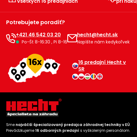
všetkých 16 predajniach
pri náku
Príslušenstvo
Potrebujete poradiť?
+421 46 542 03 20
hecht@hecht.sk
Po-Št 8-16:30 , Pi 8-16
Napíšte nám kedykoľvek
16 predajní Hecht v
SR
Sme
najväčší špecializovaný predajca záhradnej techniky v EÚ
.
Prevádzkujeme
16 odborných predajní
s vyškoleným personálom.