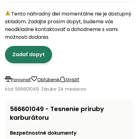
úložné
vozidlá
Ochrana
Štiepačky
stoly
obrubníky
Vidly
boxy
rastlín
Náhradné
dreva
Tento náhradný diel momentálne nie je dostupný
Príslušenstvo
Seniorské
nože
Vibračné
Tieniace
vozíky
skladom. Zadajte prosím dopyt, budeme vás
Záhradné
Drviče
dosky
textílie
koše
neodkladne kontaktovať a dohodneme s vami
vetiev
možnosti dodania.
Prilby
Odpudzovače
Transportéry
Krhly
a pasce
Špalíkovače
Zadať dopyt
Rezačky
Doplnky
Fukáre a
na
vysávače
betón
na lístie
Porovnať
Obľúbené
Strážiť
Meracie
Záhradné
Kód: 566601049
Záruka: 24 mesiacov
prístroje
vozíky
Nabíjačky
566601049 - Tesnenie príruby
autobatérií
Fúriky
karburátoru
Vykurovanie
Rozmetadlá
Bezpečnostné dokumenty
a posypové