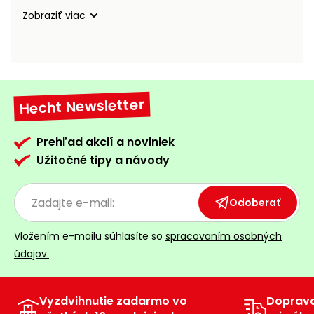
vozíky
Navijaky
Zobraziť viac
Čerpadlá
a
Príslušenstvo
vodárne
Vysokotlakové
Hecht Newsletter
Bagre
umývačky
Zametacie
Prehľad akcií a noviniek
stroje
Užitočné tipy a návody
Snežné
frézy
Odoberať
Odhŕňače
Vložením e-mailu súhlasíte so
spracovaním osobných
a lopaty
údajov.
na sneh
Postrekovače
a rosiče
Vyzdvihnutie zadarmo vo
Doprav