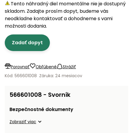
úložné
vozidlá
Ochrana
Štiepačky
Tento náhradný diel momentálne nie je dostupný
stoly
obrubníky
Vidly
boxy
rastlín
Náhradné
dreva
skladom. Zadajte prosím dopyt, budeme vás
Príslušenstvo
Seniorské
nože
Vibračné
Tieniace
neodkladne kontaktovať a dohodneme s vami
vozíky
Záhradné
Drviče
dosky
textílie
možnosti dodania.
koše
vetiev
Prilby
Odpudzovače
Transportéry
Zadať dopyt
Krhly
a pasce
Špalíkovače
Rezačky
Doplnky
Fukáre a
na
vysávače
Porovnať
Obľúbené
Strážiť
betón
na lístie
Kód: 566601008
Záruka: 24 mesiacov
Meracie
Záhradné
prístroje
vozíky
566601008 - Svorník
Nabíjačky
autobatérií
Fúriky
Bezpečnostné dokumenty
Vykurovanie
Zobraziť viac
Rozmetadlá
a posypové