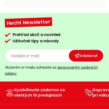
vozíky
Navijaky
Čerpadlá
a
Hecht Newsletter
Príslušenstvo
vodárne
Vysokotlakové
Prehľad akcií a noviniek
Bagre
umývačky
Užitočné tipy a návody
Zametacie
stroje
Odoberať
Snežné
Vložením e-mailu súhlasíte so
spracovaním osobných
frézy
údajov.
Odhŕňače
a lopaty
na sneh
Vyzdvihnutie zadarmo vo
Doprav
všetkých 16 predajniach
pri náku
Postrekovače
a rosiče