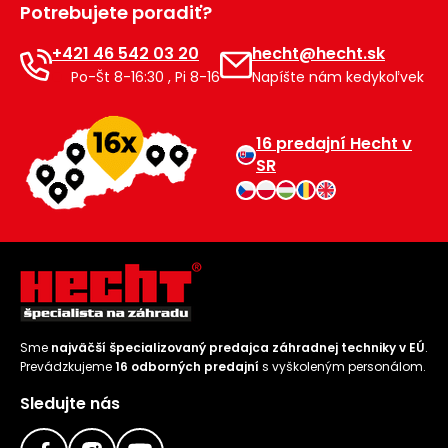
Potrebujete poradiť?
Príslušenstvo
+421 46 542 03 20
hecht@hecht.sk
Po-Št 8-16:30 , Pi 8-16
Napíšte nám kedykoľvek
16 predajní Hecht v
SR
Sme
najväčší špecializovaný predajca záhradnej techniky v EÚ
.
Prevádzkujeme
16 odborných predajní
s vyškoleným personálom.
Sledujte nás