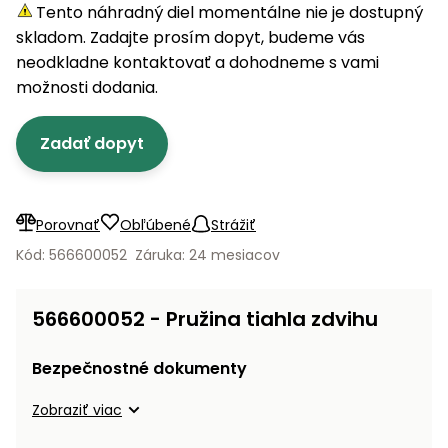
úložné
vozidlá
Ochrana
Štiepačky
Tento náhradný diel momentálne nie je dostupný
stoly
obrubníky
Vidly
boxy
rastlín
Náhradné
dreva
skladom. Zadajte prosím dopyt, budeme vás
Príslušenstvo
Seniorské
nože
Vibračné
Tieniace
neodkladne kontaktovať a dohodneme s vami
vozíky
Záhradné
Drviče
dosky
textílie
možnosti dodania.
koše
vetiev
Prilby
Odpudzovače
Transportéry
Zadať dopyt
Krhly
a pasce
Špalíkovače
Rezačky
Doplnky
Fukáre a
na
vysávače
Porovnať
Obľúbené
Strážiť
betón
na lístie
Kód: 566600052
Záruka: 24 mesiacov
Meracie
Záhradné
prístroje
vozíky
566600052 - Pružina tiahla zdvihu
Nabíjačky
autobatérií
Fúriky
Bezpečnostné dokumenty
Vykurovanie
Zobraziť viac
Rozmetadlá
a posypové