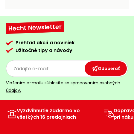
vozíky
Navijaky
Čerpadlá
a
Hecht Newsletter
Príslušenstvo
vodárne
Vysokotlakové
Prehľad akcií a noviniek
Bagre
umývačky
Užitočné tipy a návody
Zametacie
stroje
Odoberať
Snežné
Vložením e-mailu súhlasíte so
spracovaním osobných
frézy
údajov.
Odhŕňače
a lopaty
na sneh
Vyzdvihnutie zadarmo vo
Doprav
všetkých 16 predajniach
pri náku
Postrekovače
a rosiče