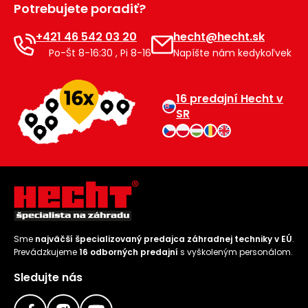
Potrebujete poradiť?
Príslušenstvo
+421 46 542 03 20
hecht@hecht.sk
Po-Št 8-16:30 , Pi 8-16
Napíšte nám kedykoľvek
16 predajní Hecht v
SR
Sme
najväčší špecializovaný predajca záhradnej techniky v EÚ
.
Prevádzkujeme
16 odborných predajní
s vyškoleným personálom.
Sledujte nás