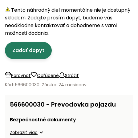
úložné
vozidlá
Ochrana
Štiepačky
stoly
obrubníky
Vidly
boxy
rastlín
Náhradné
Tento náhradný diel momentálne nie je dostupný
dreva
Príslušenstvo
Seniorské
nože
skladom. Zadajte prosím dopyt, budeme vás
Vibračné
Tieniace
vozíky
Záhradné
Drviče
dosky
neodkladne kontaktovať a dohodneme s vami
textílie
koše
vetiev
možnosti dodania.
Prilby
Odpudzovače
Transportéry
Krhly
a pasce
Špalíkovače
Zadať dopyt
Rezačky
Doplnky
Fukáre a
na
vysávače
betón
Porovnať
Obľúbené
Strážiť
na lístie
Meracie
Kód: 566600030
Záruka: 24 mesiacov
Záhradné
prístroje
vozíky
Nabíjačky
566600030 - Prevodovka pojazdu
autobatérií
Fúriky
Bezpečnostné dokumenty
Vykurovanie
Rozmetadlá
Zobraziť viac
a posypové