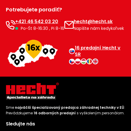
Príslušenstvo
Potrebujete poradiť?
+421 46 542 03 20
hecht@hecht.sk
Po-Št 8-16:30 , Pi 8-16
Napíšte nám kedykoľvek
16 predajní Hecht v
SR
Sme
najväčší špecializovaný predajca záhradnej techniky v EÚ
.
Prevádzkujeme
16 odborných predajní
s vyškoleným personálom.
Sledujte nás