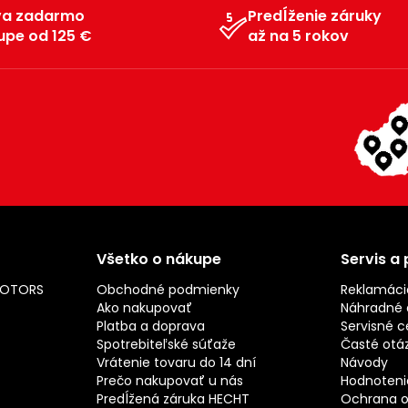
va zadarmo
Predĺženie záruky
upe od 125 €
až na 5 rokov
Všetko o nákupe
Servis a
MOTORS
Obchodné podmienky
Reklamáci
Ako nakupovať
Náhradné d
Platba a doprava
Servisné c
Spotrebiteľské súťaže
Časté otá
Vrátenie tovaru do 14 dní
Návody
Prečo nakupovať u nás
Hodnotenie
Predĺžená záruka HECHT
Ochrana o