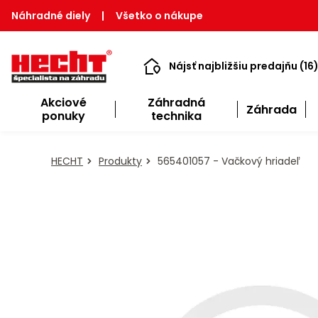
Náhradné diely
|
Všetko o nákupe
Nájsť najbližšiu predajňu (16
Akciové
Záhradná
Záhrada
ponuky
technika
HECHT
Produkty
565401057 - Vačkový hriadeľ