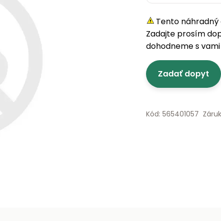
Tento náhradný d
Zadajte prosím do
dohodneme s vami 
Zadať dopyt
Kód: 565401057
Záru