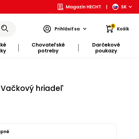
Magazín HECHT
|
SK
0
Prihlásiť sa
Košík
ské
Chovateľské
Darčekové
čky
potreby
poukazy
 Vačkový hriadeľ
upné