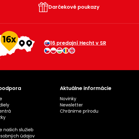
Darčekové poukazy
16 predajní Hecht v SR
 podpora
Aktuálne informácie
e
Novinky
iely
Newsletter
entrá
Chránime prírodu
zky
 našich služieb
sobných údajov