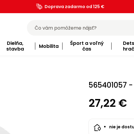
Doprava zadarmo od 125 €
)
Dielňa,
Šport a voľný
Det
Mobilita
stavba
čas
hra
565401057 -
27,22 €
nie je dost