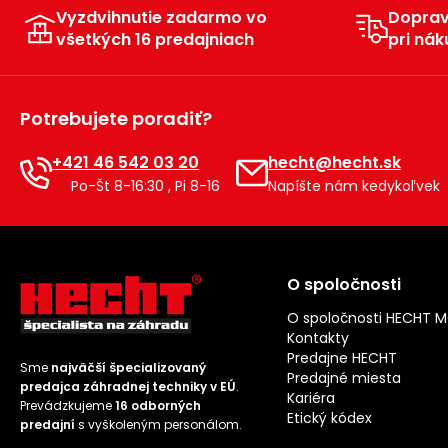
Vyzdvihnutie zadarmo vo
Dopra
všetkých 16 predajniach
pri nák
Potrebujete poradiť?
+421 46 542 03 20
hecht@hecht.sk
Po-Št 8-16:30 , Pi 8-16
Napíšte nám kedykoľvek
O spoločnosti
O spoločnosti HECHT 
Kontakty
Predajne HECHT
Sme
najväčší špecializovaný
Predajné miesta
predajca záhradnej techniky v EÚ
.
Kariéra
Prevádzkujeme
16 odborných
Etický kódex
predajní
s vyškoleným personálom.