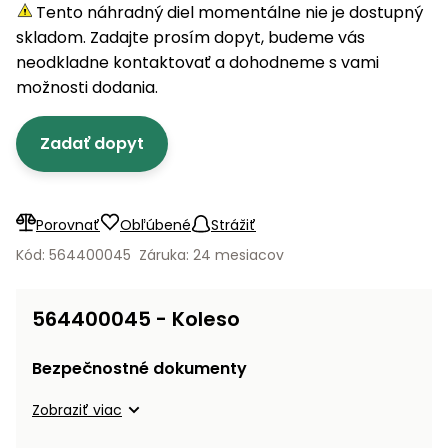
úložné
vozidlá
Ochrana
Štiepačky
Tento náhradný diel momentálne nie je dostupný
stoly
obrubníky
Vidly
boxy
rastlín
Náhradné
dreva
skladom. Zadajte prosím dopyt, budeme vás
Príslušenstvo
Seniorské
nože
Vibračné
Tieniace
neodkladne kontaktovať a dohodneme s vami
vozíky
Záhradné
Drviče
dosky
textílie
možnosti dodania.
koše
vetiev
Prilby
Odpudzovače
Transportéry
Zadať dopyt
Krhly
a pasce
Špalíkovače
Rezačky
Doplnky
Fukáre a
na
vysávače
Porovnať
Obľúbené
Strážiť
betón
na lístie
Kód: 564400045
Záruka: 24 mesiacov
Meracie
Záhradné
prístroje
vozíky
564400045 - Koleso
Nabíjačky
autobatérií
Fúriky
Bezpečnostné dokumenty
Vykurovanie
Zobraziť viac
Rozmetadlá
a posypové