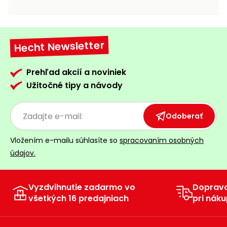
vozíky
Navijaky
Čerpadlá
a
Hecht Newsletter
Príslušenstvo
vodárne
Vysokotlakové
Prehľad akcií a noviniek
Bagre
umývačky
Užitočné tipy a návody
Zametacie
stroje
Odoberať
Snežné
Vložením e-mailu súhlasíte so
spracovaním osobných
frézy
údajov.
Odhŕňače
a lopaty
na sneh
Vyzdvihnutie zadarmo vo
Doprav
všetkých 16 predajniach
pri náku
Postrekovače
a rosiče