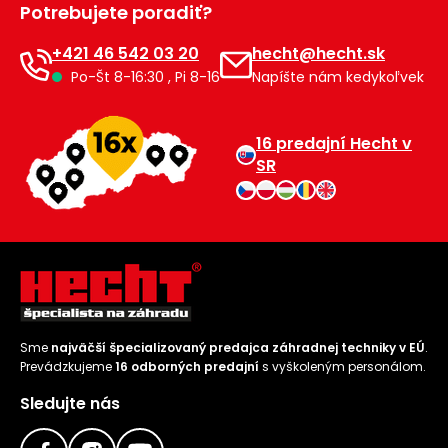
Potrebujete poradiť?
Príslušenstvo
+421 46 542 03 20
hecht@hecht.sk
Po-Št 8-16:30 , Pi 8-16
Napíšte nám kedykoľvek
16 predajní Hecht v
SR
Sme
najväčší špecializovaný predajca záhradnej techniky v EÚ
.
Prevádzkujeme
16 odborných predajní
s vyškoleným personálom.
Sledujte nás