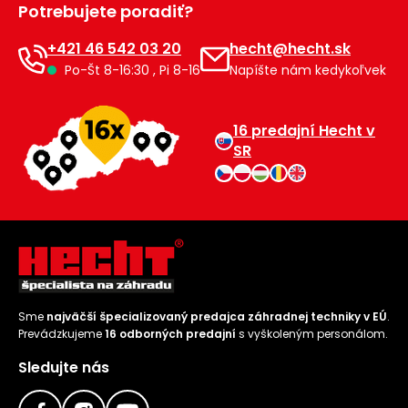
Potrebujete poradiť?
Príslušenstvo
+421 46 542 03 20
hecht@hecht.sk
Po-Št 8-16:30 , Pi 8-16
Napíšte nám kedykoľvek
16 predajní Hecht v
SR
Sme
najväčší špecializovaný predajca záhradnej techniky v EÚ
.
Prevádzkujeme
16 odborných predajní
s vyškoleným personálom.
Sledujte nás