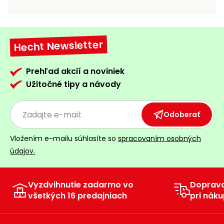
vozíky
Navijaky
Čerpadlá
a
Hecht Newsletter
Príslušenstvo
vodárne
Vysokotlakové
Prehľad akcií a noviniek
Bagre
umývačky
Užitočné tipy a návody
Zametacie
stroje
Odoberať
Snežné
Vložením e-mailu súhlasíte so
spracovaním osobných
frézy
údajov.
Odhŕňače
a lopaty
na sneh
Vyzdvihnutie zadarmo vo
Doprav
všetkých 16 predajniach
pri náku
Postrekovače
a rosiče