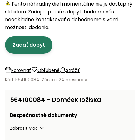
úložné
vozidlá
Ochrana
Štiepačky
Tento náhradný diel momentálne nie je dostupný
stoly
obrubníky
Vidly
boxy
rastlín
Náhradné
dreva
skladom. Zadajte prosím dopyt, budeme vás
Príslušenstvo
Seniorské
nože
Vibračné
Tieniace
neodkladne kontaktovať a dohodneme s vami
vozíky
Záhradné
Drviče
dosky
textílie
možnosti dodania.
koše
vetiev
Prilby
Odpudzovače
Transportéry
Zadať dopyt
Krhly
a pasce
Špalíkovače
Rezačky
Doplnky
Fukáre a
na
vysávače
Porovnať
Obľúbené
Strážiť
betón
na lístie
Kód: 564100084
Záruka: 24 mesiacov
Meracie
Záhradné
prístroje
vozíky
564100084 - Domček ložiska
Nabíjačky
autobatérií
Fúriky
Bezpečnostné dokumenty
Vykurovanie
Zobraziť viac
Rozmetadlá
a posypové