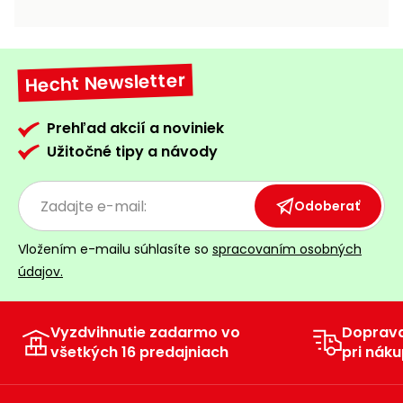
vozíky
Navijaky
Čerpadlá
a
Hecht Newsletter
Príslušenstvo
vodárne
Vysokotlakové
Prehľad akcií a noviniek
Bagre
umývačky
Užitočné tipy a návody
Zametacie
stroje
Odoberať
Snežné
Vložením e-mailu súhlasíte so
spracovaním osobných
frézy
údajov.
Odhŕňače
a lopaty
na sneh
Vyzdvihnutie zadarmo vo
Doprav
všetkých 16 predajniach
pri náku
Postrekovače
a rosiče