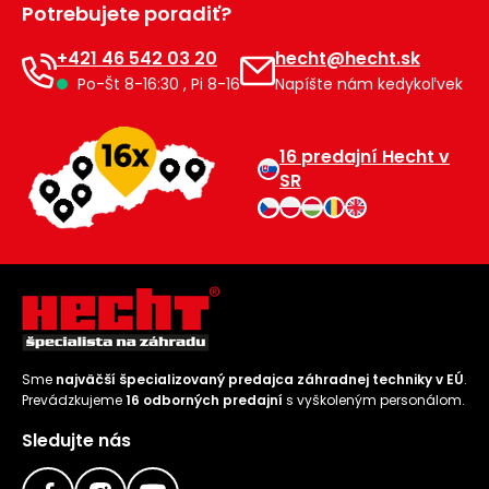
Potrebujete poradiť?
Príslušenstvo
+421 46 542 03 20
hecht@hecht.sk
Po-Št 8-16:30 , Pi 8-16
Napíšte nám kedykoľvek
16 predajní Hecht v
SR
Sme
najväčší špecializovaný predajca záhradnej techniky v EÚ
.
Prevádzkujeme
16 odborných predajní
s vyškoleným personálom.
Sledujte nás