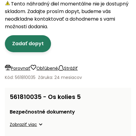
úložné
vozidlá
Ochrana
Štiepačky
Tento náhradný diel momentálne nie je dostupný
stoly
obrubníky
Vidly
boxy
rastlín
Náhradné
dreva
skladom. Zadajte prosím dopyt, budeme vás
Príslušenstvo
Seniorské
nože
Vibračné
Tieniace
neodkladne kontaktovať a dohodneme s vami
vozíky
Záhradné
Drviče
dosky
textílie
možnosti dodania.
koše
vetiev
Prilby
Odpudzovače
Transportéry
Zadať dopyt
Krhly
a pasce
Špalíkovače
Rezačky
Doplnky
Fukáre a
na
vysávače
Porovnať
Obľúbené
Strážiť
betón
na lístie
Kód: 561810035
Záruka: 24 mesiacov
Meracie
Záhradné
prístroje
vozíky
561810035 - Os kolies 5
Nabíjačky
autobatérií
Fúriky
Bezpečnostné dokumenty
Vykurovanie
Zobraziť viac
Rozmetadlá
a posypové