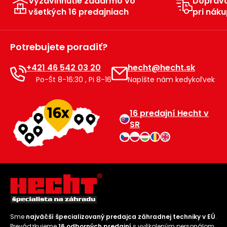
Vyzdvihnutie zadarmo vo
Doprav
všetkých 16 predajniach
pri náku
Príslušenstvo
Potrebujete poradiť?
+421 46 542 03 20
hecht@hecht.sk
Po-Št 8-16:30 , Pi 8-16
Napíšte nám kedykoľvek
16 predajní Hecht v
SR
Sme
najväčší špecializovaný predajca záhradnej techniky v EÚ
.
Prevádzkujeme
16 odborných predajní
s vyškoleným personálom.