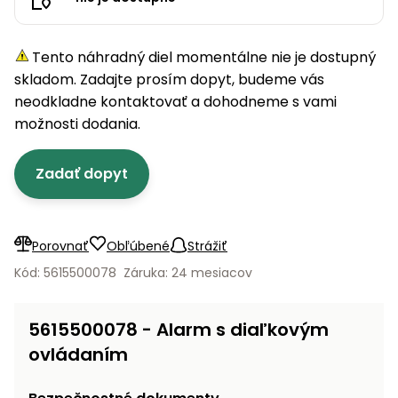
úložné
vozidlá
Ochrana
Štiepačky
stoly
obrubníky
Vidly
boxy
rastlín
Náhradné
dreva
Príslušenstvo
Seniorské
nože
Vibračné
Tieniace
Tento náhradný diel momentálne nie je dostupný
vozíky
Záhradné
Drviče
dosky
textílie
skladom. Zadajte prosím dopyt, budeme vás
koše
vetiev
neodkladne kontaktovať a dohodneme s vami
Prilby
Odpudzovače
Transportéry
možnosti dodania.
Krhly
a pasce
Špalíkovače
Rezačky
Doplnky
Zadať dopyt
Fukáre a
na
vysávače
betón
na lístie
Meracie
Porovnať
Obľúbené
Strážiť
Záhradné
prístroje
vozíky
Kód: 5615500078
Záruka: 24 mesiacov
Nabíjačky
autobatérií
Fúriky
5615500078 - Alarm s diaľkovým
ovládaním
Vykurovanie
Rozmetadlá
a posypové