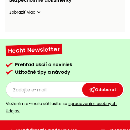
Bezpečnostné dokumenty
vozíky
Navijaky
Zobraziť viac
Čerpadlá
a
Príslušenstvo
vodárne
Vysokotlakové
Bagre
umývačky
Hecht Newsletter
Zametacie
stroje
Prehľad akcií a noviniek
Užitočné tipy a návody
Snežné
frézy
Odoberať
Odhŕňače
a lopaty
Vložením e-mailu súhlasíte so
spracovaním osobných
na sneh
údajov.
Postrekovače
a rosiče