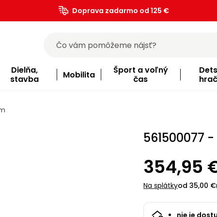
Doprava zadarmo od 125 €
)
Dielňa,
Šport a voľný
Det
Mobilita
stavba
čas
hra
om
561500077 -
354,95 
Na splátky
od 35,00 €
nie je dost