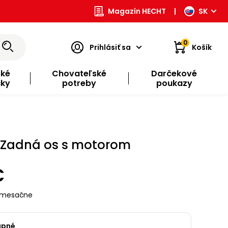
Magazín HECHT
|
SK
0
Prihlásiť sa
Košík
ské
Chovateľské
Darčekové
čky
potreby
poukazy
 Zadná os s motorom
€
mesačne
upné