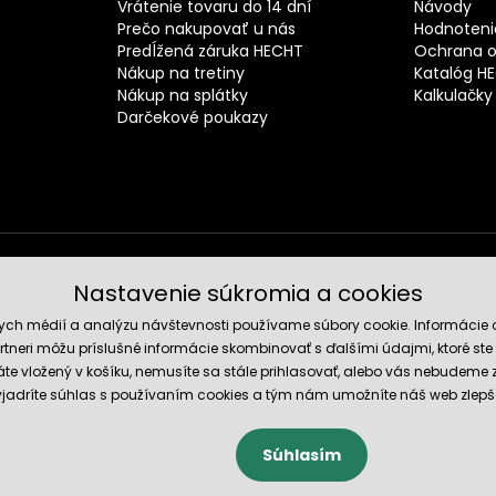
Vrátenie tovaru do 14 dní
Návody
Prečo nakupovať u nás
Hodnotenie
Predĺžená záruka HECHT
Ochrana o
Nákup na tretiny
Katalóg H
Nákup na splátky
Kalkulačky
Darčekové poukazy
Nastavenie súkromia a cookies
Spoľahli
nych médií a analýzu návštevnosti používame súbory cookie. Informácie 
tneri môžu príslušné informácie skombinovať s ďalšími údajmi, ktoré ste im
te vložený v košíku, nemusíte sa stále prihlasovať, alebo vás nebudeme
 vyjadríte súhlas s používaním cookies a tým nám umožníte náš web zlepš
Súhlasím
cookies