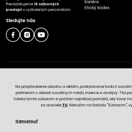
Kariéra
Prevádzkujeme
16 odborných
Etický kódex
predajní
s vyškoleným personálom.
Sledujte nás
Doručenie a platobné metódy
Na prispôsobenie obsahu a reklám, poskytovanie funkcií sociál
partnerom v oblasti sociálnych médií, inzercie a analýzy. Títo par
Vďaka týmto súborom si počítač napríklad pamätá, aký tovar má
sa dozviete
TU
. Kliknutím na tlačidlo "Súhlasím",
Odmietnuť
© 2026 Hecht.cz
Obchodné podmienky
Nastavenie 