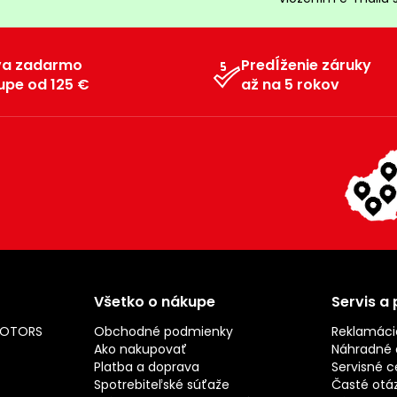
va zadarmo
Predĺženie záruky
upe od 125 €
až na 5 rokov
Všetko o nákupe
Servis a
MOTORS
Obchodné podmienky
Reklamáci
Ako nakupovať
Náhradné d
Platba a doprava
Servisné c
Spotrebiteľské súťaže
Časté otá