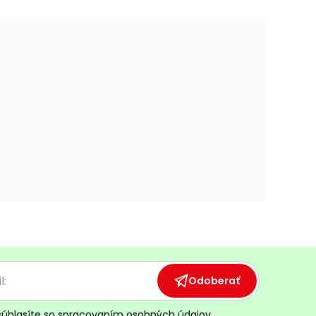
Odoberať
súhlasíte so
spracovaním osobných údajov.