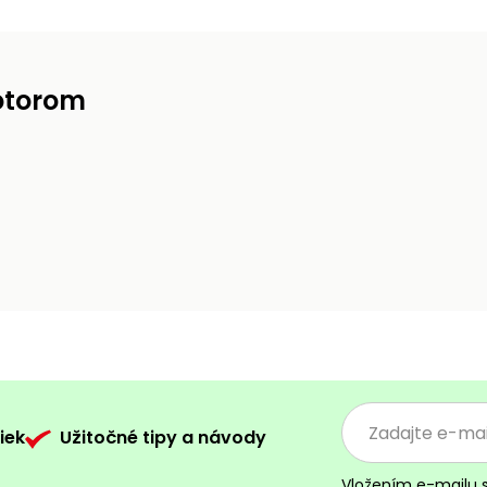
otorom
iek
Užitočné tipy a návody
Vložením e-mailu 