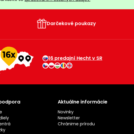
Darčekové poukazy
16 predajní Hecht v SR
 podpora
Aktuálne informácie
e
Novinky
iely
Newsletter
entrá
Chránime prírodu
zky