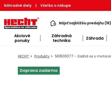
Náhradné diely
|
Všetko o nákupe
Nájsť najbližšiu predajňu (16
Akciové
Záhradná
Záhrada
ponuky
technika
HECHT
Produkty
561500077 - Zadná os s motor
Doprava zadarmo