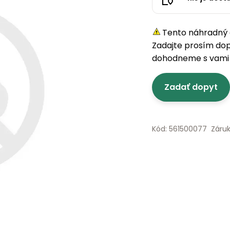
Tento náhradný d
Zadajte prosím do
dohodneme s vami 
Zadať dopyt
Kód: 561500077
Záru