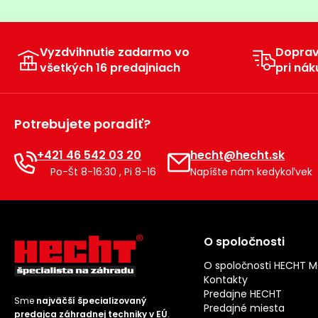
Vyzdvihnutie zadarmo vo
Dopra
všetkých 16 predajniach
pri nák
Potrebujete poradiť?
+421 46 542 03 20
hecht@hecht.sk
Po-Št 8-16:30 , Pi 8-16
Napíšte nám kedykoľvek
O spoločnosti
O spoločnosti HECHT 
Kontakty
Predajne HECHT
Sme
najväčší špecializovaný
Predajné miesta
predajca záhradnej techniky v EÚ
.