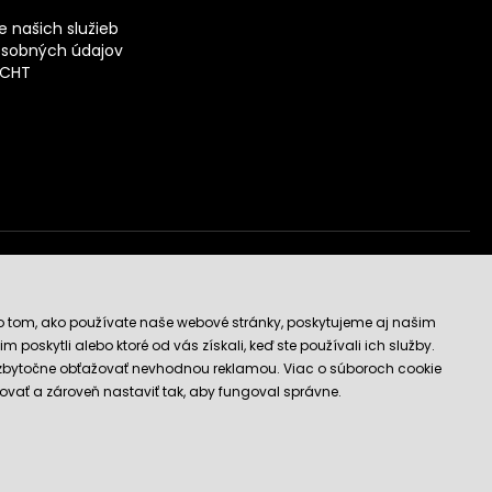
 našich služieb
sobných údajov
ECHT
vý obchod
o tom, ako používate naše webové stránky, poskytujeme aj našim
 poskytli alebo ktoré od vás získali, keď ste používali ich služby.
 zbytočne obťažovať nevhodnou reklamou. Viac o súboroch cookie
ovať a zároveň nastaviť tak, aby fungoval správne.
E-shop vytvorila a technicky zaisťuje
SIMPLIA.cz