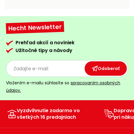
vozíky
Navijaky
Čerpadlá
a
Hecht Newsletter
Príslušenstvo
vodárne
Vysokotlakové
Prehľad akcií a noviniek
Bagre
umývačky
Užitočné tipy a návody
Zametacie
stroje
Odoberať
Snežné
Vložením e-mailu súhlasíte so
spracovaním osobných
frézy
údajov.
Odhŕňače
a lopaty
na sneh
Vyzdvihnutie zadarmo vo
Doprav
všetkých 16 predajniach
pri náku
Postrekovače
a rosiče