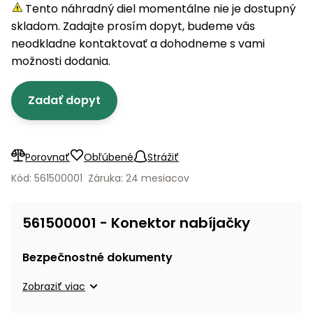
úložné
vozidlá
Ochrana
Štiepačky
Tento náhradný diel momentálne nie je dostupný
stoly
obrubníky
Vidly
boxy
rastlín
Náhradné
dreva
skladom. Zadajte prosím dopyt, budeme vás
Príslušenstvo
Seniorské
nože
Vibračné
Tieniace
neodkladne kontaktovať a dohodneme s vami
vozíky
Záhradné
Drviče
dosky
textílie
možnosti dodania.
koše
vetiev
Prilby
Odpudzovače
Transportéry
Zadať dopyt
Krhly
a pasce
Špalíkovače
Rezačky
Doplnky
Fukáre a
na
vysávače
Porovnať
Obľúbené
Strážiť
betón
na lístie
Kód: 561500001
Záruka: 24 mesiacov
Meracie
Záhradné
prístroje
vozíky
561500001 - Konektor nabíjačky
Nabíjačky
autobatérií
Fúriky
Bezpečnostné dokumenty
Vykurovanie
Zobraziť viac
Rozmetadlá
a posypové