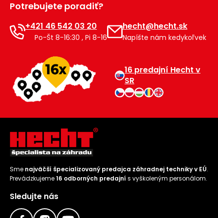
Potrebujete poradiť?
Príslušenstvo
+421 46 542 03 20
hecht@hecht.sk
Po-Št 8-16:30 , Pi 8-16
Napíšte nám kedykoľvek
16 predajní Hecht v
SR
Sme
najväčší špecializovaný predajca záhradnej techniky v EÚ
.
Prevádzkujeme
16 odborných predajní
s vyškoleným personálom.
Sledujte nás