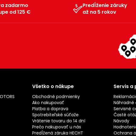
va zadarmo
Predĺženie záruky
upe od 125 €
až na 5 rokov
Všetko o nákupe
Servis a
MOTORS
Obchodné podmienky
Reklamáci
Ako nakupovať
Náhradné d
Platba a doprava
Servisné c
Spotrebiteľské súťaže
Časté otá
Vrátenie tovaru do 14 dní
Návody
Prečo nakupovať u nás
Hodnotenie
Predĺžená záruka HECHT
Ochrana o