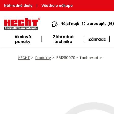
Náhradné diely
|
Všetko o nákupe
Nájsť najbližšiu predajňu (16
Akciové
Záhradná
Záhrada
ponuky
technika
HECHT
Produkty
561260070 - Tachometer