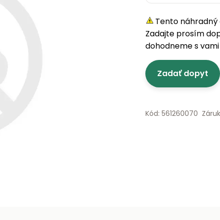
Tento náhradný d
Zadajte prosím do
dohodneme s vami 
Zadať dopyt
Kód: 561260070
Záru