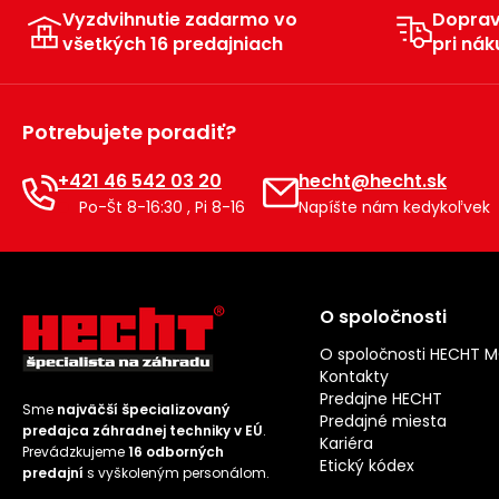
Vyzdvihnutie zadarmo vo
Dopra
všetkých 16 predajniach
pri nák
Potrebujete poradiť?
+421 46 542 03 20
hecht@hecht.sk
Po-Št 8-16:30 , Pi 8-16
Napíšte nám kedykoľvek
O spoločnosti
O spoločnosti HECHT 
Kontakty
Predajne HECHT
Sme
najväčší špecializovaný
Predajné miesta
predajca záhradnej techniky v EÚ
.
Kariéra
Prevádzkujeme
16 odborných
Etický kódex
predajní
s vyškoleným personálom.