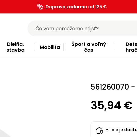
Doprava zadarmo od 125 €
)
Dielňa,
Šport a voľný
Det
Mobilita
stavba
čas
hra
561260070 -
35,94 €
nie je dost