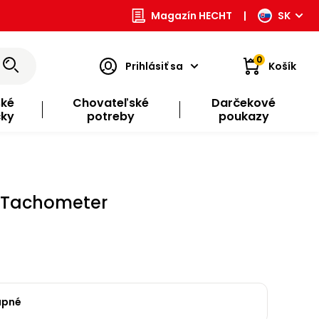
Magazín HECHT
|
SK
0
Prihlásiť sa
Košík
ské
Chovateľské
Darčekové
čky
potreby
poukazy
 Tachometer
upné