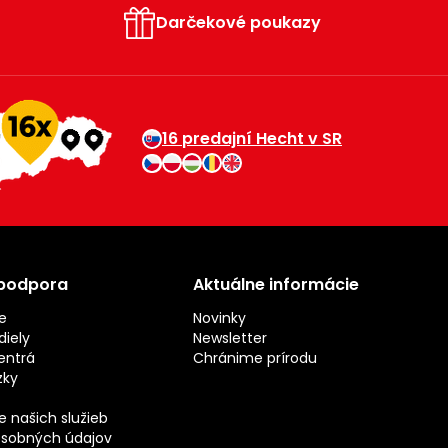
Darčekové poukazy
16 predajní Hecht v SR
 podpora
Aktuálne informácie
e
Novinky
iely
Newsletter
entrá
Chránime prírodu
zky
 našich služieb
sobných údajov