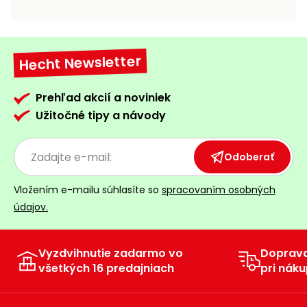
vozíky
Navijaky
Čerpadlá
a
Hecht Newsletter
Príslušenstvo
vodárne
Vysokotlakové
Prehľad akcií a noviniek
Bagre
umývačky
Užitočné tipy a návody
Zametacie
stroje
Odoberať
Snežné
Vložením e-mailu súhlasíte so
spracovaním osobných
frézy
údajov.
Odhŕňače
a lopaty
na sneh
Vyzdvihnutie zadarmo vo
Doprav
všetkých 16 predajniach
pri náku
Postrekovače
a rosiče