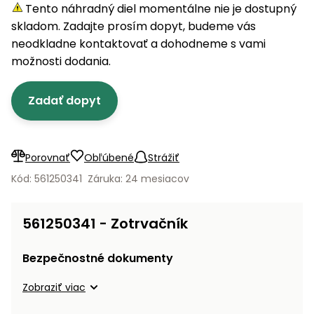
úložné
vozidlá
Ochrana
Štiepačky
Tento náhradný diel momentálne nie je dostupný
stoly
obrubníky
Vidly
boxy
rastlín
Náhradné
dreva
skladom. Zadajte prosím dopyt, budeme vás
Príslušenstvo
Seniorské
nože
Vibračné
Tieniace
neodkladne kontaktovať a dohodneme s vami
vozíky
Záhradné
Drviče
dosky
textílie
možnosti dodania.
koše
vetiev
Prilby
Odpudzovače
Transportéry
Zadať dopyt
Krhly
a pasce
Špalíkovače
Rezačky
Doplnky
Fukáre a
na
vysávače
Porovnať
Obľúbené
Strážiť
betón
na lístie
Kód: 561250341
Záruka: 24 mesiacov
Meracie
Záhradné
prístroje
vozíky
561250341 - Zotrvačník
Nabíjačky
autobatérií
Fúriky
Bezpečnostné dokumenty
Vykurovanie
Zobraziť viac
Rozmetadlá
a posypové