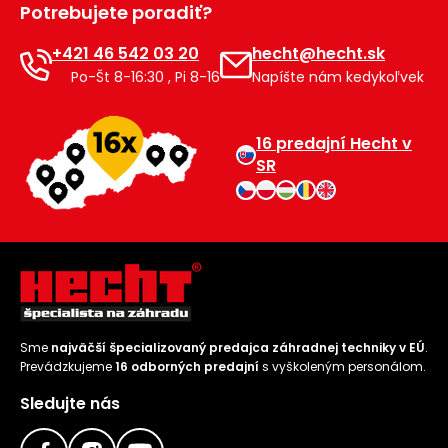
Potrebujete poradiť?
Príslušenstvo
+421 46 542 03 20
hecht@hecht.sk
Po-Št 8-16:30 , Pi 8-16
Napíšte nám kedykoľvek
16 predajní Hecht v
SR
Sme
najväčší špecializovaný predajca záhradnej techniky v EÚ
.
Prevádzkujeme
16 odborných predajní
s vyškoleným personálom.
Sledujte nás