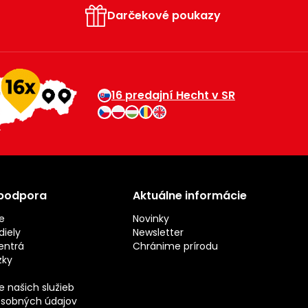
Darčekové poukazy
16 predajní Hecht v SR
 podpora
Aktuálne informácie
e
Novinky
iely
Newsletter
entrá
Chránime prírodu
zky
 našich služieb
sobných údajov