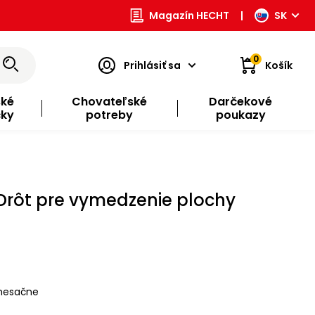
Magazín HECHT
|
SK
0
Prihlásiť sa
Košík
ské
Chovateľské
Darčekové
čky
potreby
poukazy
 Drôt pre vymedzenie plochy
esačne