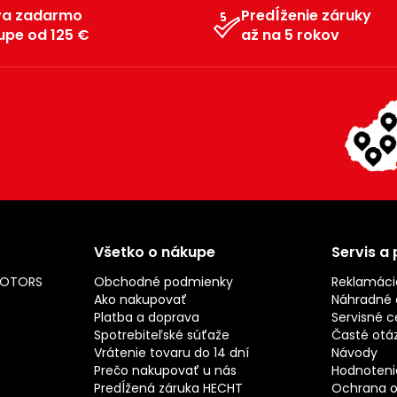
va zadarmo
Predĺženie záruky
upe od 125 €
až na 5 rokov
Všetko o nákupe
Servis a
MOTORS
Obchodné podmienky
Reklamáci
Ako nakupovať
Náhradné d
Platba a doprava
Servisné c
Spotrebiteľské súťaže
Časté otá
Vrátenie tovaru do 14 dní
Návody
Prečo nakupovať u nás
Hodnotenie
Predĺžená záruka HECHT
Ochrana o