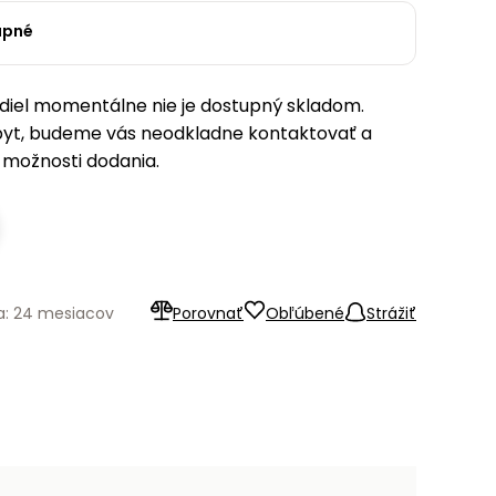
upné
iel momentálne nie je dostupný skladom.
pyt, budeme vás neodkladne kontaktovať a
možnosti dodania.
a: 24 mesiacov
Porovnať
Obľúbené
Strážiť