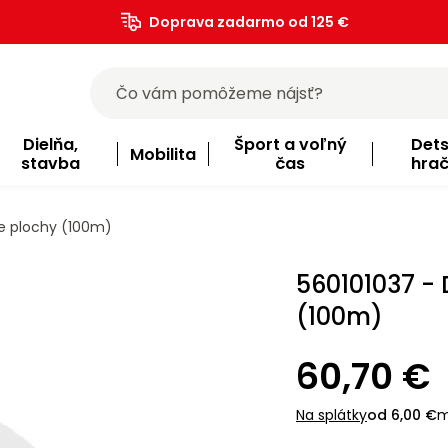
Doprava zadarmo od 125 €
)
Dielňa,
Šport a voľný
Det
Mobilita
stavba
čas
hra
e plochy (100m)
560101037 -
(100m)
60,70 €
Na splátky
od 6,00 €
m