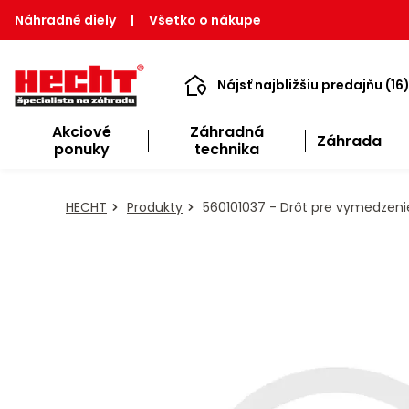
Náhradné diely
|
Všetko o nákupe
Nájsť najbližšiu predajňu (16
Akciové
Záhradná
Záhrada
ponuky
technika
HECHT
Produkty
560101037 - Drôt pre vymedzeni