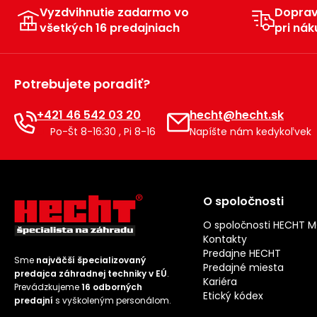
Vyzdvihnutie zadarmo vo
Dopra
všetkých 16 predajniach
pri nák
Potrebujete poradiť?
+421 46 542 03 20
hecht@hecht.sk
Po-Št 8-16:30 , Pi 8-16
Napíšte nám kedykoľvek
O spoločnosti
O spoločnosti HECHT 
Kontakty
Predajne HECHT
Sme
najväčší špecializovaný
Predajné miesta
predajca záhradnej techniky v EÚ
.
Kariéra
Prevádzkujeme
16 odborných
Etický kódex
predajní
s vyškoleným personálom.