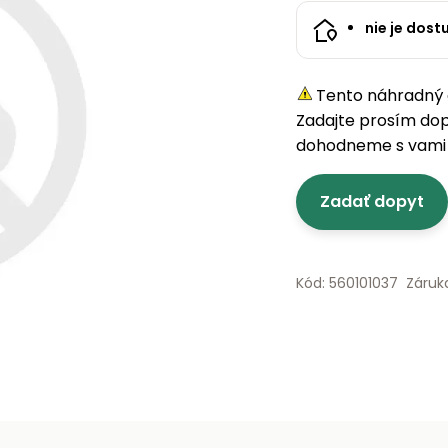
nie je dost
Tento náhradný d
Zadajte prosím do
dohodneme s vami 
Zadať dopyt
Kód: 560101037
Záruk