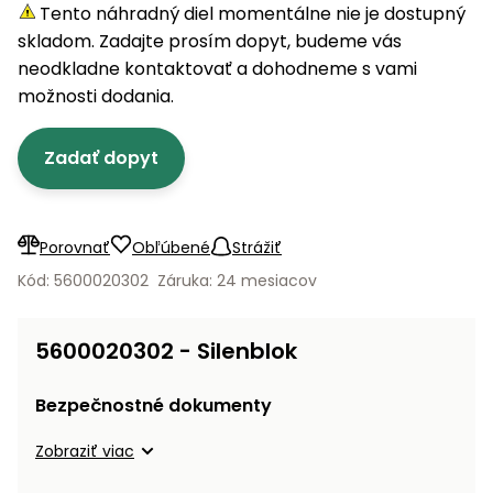
úložné
vozidlá
Ochrana
Štiepačky
Tento náhradný diel momentálne nie je dostupný
stoly
obrubníky
Vidly
boxy
rastlín
Náhradné
dreva
skladom. Zadajte prosím dopyt, budeme vás
Príslušenstvo
Seniorské
nože
Vibračné
Tieniace
neodkladne kontaktovať a dohodneme s vami
vozíky
Záhradné
Drviče
dosky
textílie
možnosti dodania.
koše
vetiev
Prilby
Odpudzovače
Transportéry
Zadať dopyt
Krhly
a pasce
Špalíkovače
Rezačky
Doplnky
Fukáre a
na
vysávače
Porovnať
Obľúbené
Strážiť
betón
na lístie
Kód: 5600020302
Záruka: 24 mesiacov
Meracie
Záhradné
prístroje
vozíky
5600020302 - Silenblok
Nabíjačky
autobatérií
Fúriky
Bezpečnostné dokumenty
Vykurovanie
Zobraziť viac
Rozmetadlá
a posypové