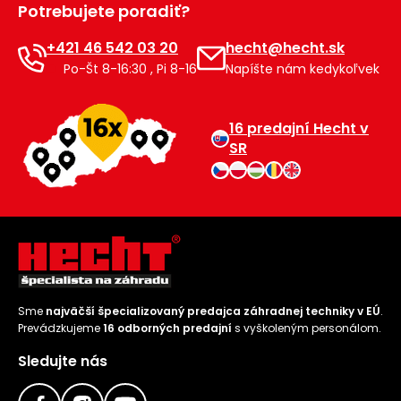
Potrebujete poradiť?
Príslušenstvo
+421 46 542 03 20
hecht@hecht.sk
Po-Št 8-16:30 , Pi 8-16
Napíšte nám kedykoľvek
16 predajní Hecht v
SR
Sme
najväčší špecializovaný predajca záhradnej techniky v EÚ
.
Prevádzkujeme
16 odborných predajní
s vyškoleným personálom.
Sledujte nás