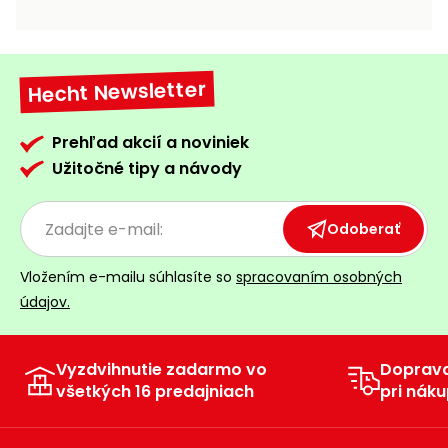
vozíky
Navijaky
Čerpadlá
a
Hecht Newsletter
Príslušenstvo
vodárne
Vysokotlakové
Prehľad akcií a noviniek
Bagre
umývačky
Užitočné tipy a návody
Zametacie
stroje
Odoberať
Snežné
Vložením e-mailu súhlasíte so
spracovaním osobných
frézy
údajov.
Odhŕňače
a lopaty
na sneh
Vyzdvihnutie zadarmo vo
Doprav
všetkých 16 predajniach
pri náku
Postrekovače
a rosiče