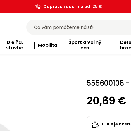
Doprava zadarmo od 125 €
)
Dielňa,
Šport a voľný
Det
Mobilita
stavba
čas
hra
555600108 -
20,69 €
nie je dost