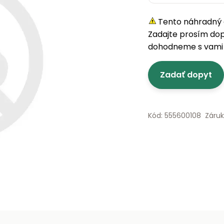
Tento náhradný d
Zadajte prosím do
dohodneme s vami 
Zadať dopyt
Kód: 555600108
Záru