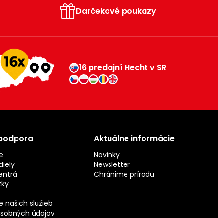
Darčekové poukazy
16 predajní Hecht v SR
 podpora
Aktuálne informácie
e
Novinky
iely
Newsletter
entrá
Chránime prírodu
zky
 našich služieb
sobných údajov