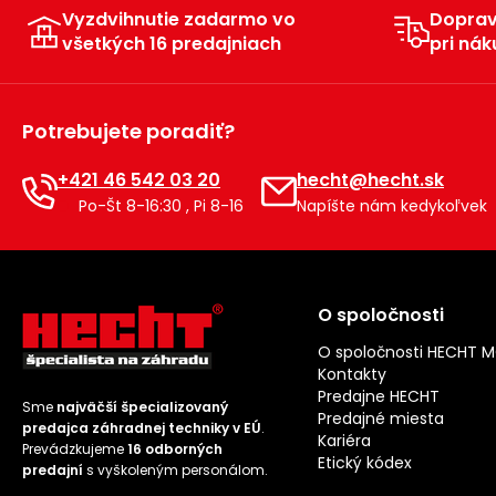
Vyzdvihnutie zadarmo vo
Dopra
všetkých 16 predajniach
pri nák
Potrebujete poradiť?
+421 46 542 03 20
hecht@hecht.sk
Po-Št 8-16:30 , Pi 8-16
Napíšte nám kedykoľvek
O spoločnosti
O spoločnosti HECHT 
Kontakty
Predajne HECHT
Sme
najväčší špecializovaný
Predajné miesta
predajca záhradnej techniky v EÚ
.
Kariéra
Prevádzkujeme
16 odborných
Etický kódex
predajní
s vyškoleným personálom.