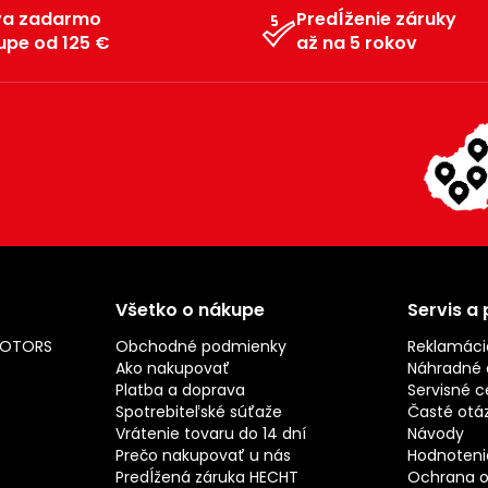
va zadarmo
Predĺženie záruky
upe od 125 €
až na 5 rokov
Všetko o nákupe
Servis a
MOTORS
Obchodné podmienky
Reklamáci
Ako nakupovať
Náhradné d
Platba a doprava
Servisné c
Spotrebiteľské súťaže
Časté otá
Vrátenie tovaru do 14 dní
Návody
Prečo nakupovať u nás
Hodnotenie
Predĺžená záruka HECHT
Ochrana o