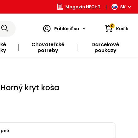
Magazín HECHT
|
SK
0
Prihlásiť sa
Košík
ské
Chovateľské
Darčekové
čky
potreby
poukazy
 Horný kryt koša
upné