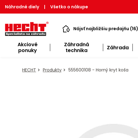
Náhradné diely
|
Všetko o nákupe
Nájsť najbližšiu predajňu (16
Akciové
Záhradná
Záhrada
ponuky
technika
HECHT
Produkty
555600108 - Horný kryt koša