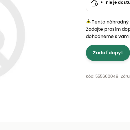
nie je dost
Tento náhradný d
Zadajte prosím do
dohodneme s vami 
Zadať dopyt
Kód: 555600049
Záru