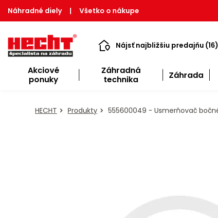
Náhradné diely
|
Všetko o nákupe
Nájsť najbližšiu predajňu (16
Akciové
Záhradná
Záhrada
ponuky
technika
HECHT
Produkty
555600049 - Usmerňovač bočn