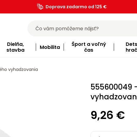
Doprava zadarmo od 125 €
)
Dielňa,
Šport a voľný
Det
Mobilita
stavba
čas
hra
ého vyhadzovania
555600049 
vyhadzovan
9,26 €