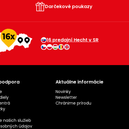
Darčekové poukazy
16 predajní Hecht v SR
 podpora
Aktuálne informácie
e
Novinky
iely
Newsletter
entrá
Chránime prírodu
zky
 našich služieb
sobných údajov