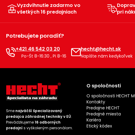
Vyzdvihnutie zadarmo vo
Dopra
všetkých 16 predajniach
pri nák
Potrebujete poradiť?
+421 46 542 03 20
hecht@hecht.sk
Po-Št 8-16:30 , Pi 8-16
Napíšte nám kedykoľvek
O spoločnosti
O spoločnosti HECHT 
Kontakty
Predajne HECHT
Sme
najväčší špecializovaný
Predajné miesta
predajca záhradnej techniky v EÚ
.
Kariéra
Prevádzkujeme
16 odborných
Etický kódex
predajní
s vyškoleným personálom.