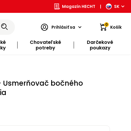
Magazín HECHT
|
SK
0
Prihlásiť sa
Košík
ské
Chovateľské
Darčekové
čky
potreby
poukazy
- Usmerňovač bočného
ia