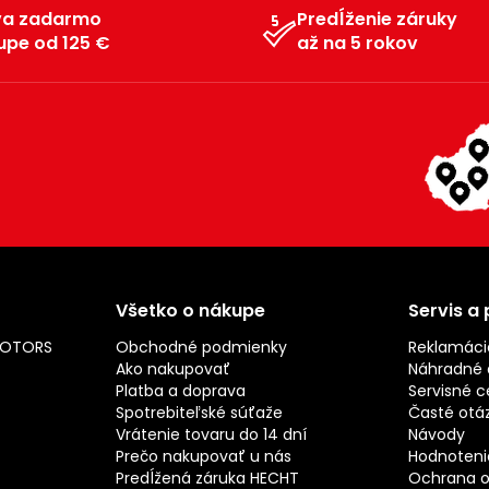
va zadarmo
Predĺženie záruky
upe od 125 €
až na 5 rokov
Všetko o nákupe
Servis a
MOTORS
Obchodné podmienky
Reklamáci
Ako nakupovať
Náhradné d
Platba a doprava
Servisné c
Spotrebiteľské súťaže
Časté otá
Vrátenie tovaru do 14 dní
Návody
Prečo nakupovať u nás
Hodnotenie
Predĺžená záruka HECHT
Ochrana o