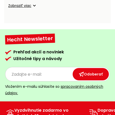
vozíky
Navijaky
Zobraziť viac
Čerpadlá
a
Príslušenstvo
vodárne
Vysokotlakové
Hecht Newsletter
Bagre
umývačky
Zametacie
Prehľad akcií a noviniek
stroje
Užitočné tipy a návody
Snežné
frézy
Odoberať
Odhŕňače
Vložením e-mailu súhlasíte so
spracovaním osobných
a lopaty
údajov.
na sneh
Postrekovače
a rosiče
Vyzdvihnutie zadarmo vo
Doprav