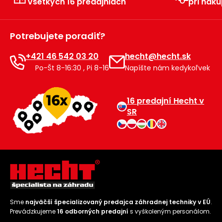
všetkých 16 predajniach
pri náku
Príslušenstvo
Potrebujete poradiť?
+421 46 542 03 20
hecht@hecht.sk
Po-Št 8-16:30 , Pi 8-16
Napíšte nám kedykoľvek
16 predajní Hecht v
SR
Sme
najväčší špecializovaný predajca záhradnej techniky v EÚ
.
Prevádzkujeme
16 odborných predajní
s vyškoleným personálom.