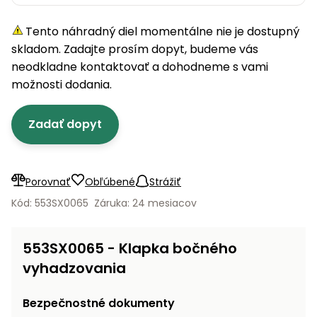
úložné
vozidlá
Ochrana
Štiepačky
stoly
obrubníky
Vidly
boxy
rastlín
Náhradné
dreva
Tento náhradný diel momentálne nie je dostupný
Príslušenstvo
Seniorské
nože
Vibračné
Tieniace
vozíky
skladom. Zadajte prosím dopyt, budeme vás
Záhradné
Drviče
dosky
textílie
koše
neodkladne kontaktovať a dohodneme s vami
vetiev
možnosti dodania.
Prilby
Odpudzovače
Transportéry
Krhly
a pasce
Špalíkovače
Zadať dopyt
Rezačky
Doplnky
Fukáre a
na
vysávače
betón
na lístie
Porovnať
Obľúbené
Strážiť
Meracie
Záhradné
Kód: 553SX0065
Záruka: 24 mesiacov
prístroje
vozíky
Nabíjačky
553SX0065 - Klapka bočného
autobatérií
Fúriky
vyhadzovania
Vykurovanie
Rozmetadlá
Bezpečnostné dokumenty
a posypové