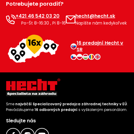
Potrebujete poradiť?
Príslušenstvo
+421 46 542 03 20
hecht@hecht.sk
Po-Št 8-16:30 , Pi 8-16
Napíšte nám kedykoľvek
16 predajní Hecht v
SR
Sme
najväčší špecializovaný predajca záhradnej techniky v EÚ
.
Prevádzkujeme
16 odborných predajní
s vyškoleným personálom.
Sledujte nás