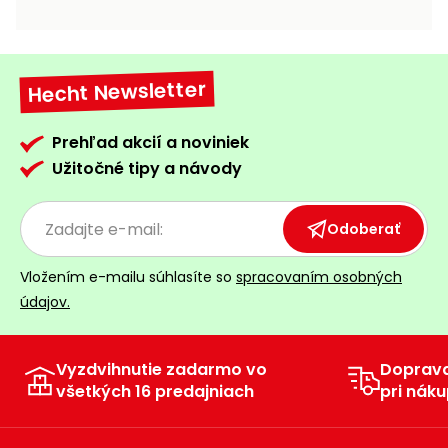
vozíky
Navijaky
Čerpadlá
a
Hecht Newsletter
Príslušenstvo
vodárne
Vysokotlakové
Prehľad akcií a noviniek
Bagre
umývačky
Užitočné tipy a návody
Zametacie
stroje
Odoberať
Snežné
Vložením e-mailu súhlasíte so
spracovaním osobných
frézy
údajov.
Odhŕňače
a lopaty
na sneh
Vyzdvihnutie zadarmo vo
Doprav
všetkých 16 predajniach
pri náku
Postrekovače
a rosiče