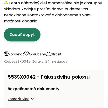
úložné
vozidlá
Ochrana
Štiepačky
Tento náhradný diel momentálne nie je dostupný
stoly
obrubníky
Vidly
boxy
rastlín
Náhradné
dreva
skladom. Zadajte prosím dopyt, budeme vás
Príslušenstvo
Seniorské
nože
Vibračné
Tieniace
neodkladne kontaktovať a dohodneme s vami
vozíky
Záhradné
Drviče
dosky
textílie
možnosti dodania.
koše
vetiev
Prilby
Odpudzovače
Transportéry
Zadať dopyt
Krhly
a pasce
Špalíkovače
Rezačky
Doplnky
Fukáre a
na
vysávače
Porovnať
Obľúbené
Strážiť
betón
na lístie
Kód: 553SX0042
Záruka: 24 mesiacov
Meracie
Záhradné
prístroje
vozíky
553SX0042 - Páka zdvihu pokosu
Nabíjačky
autobatérií
Fúriky
Bezpečnostné dokumenty
Vykurovanie
Zobraziť viac
Rozmetadlá
a posypové